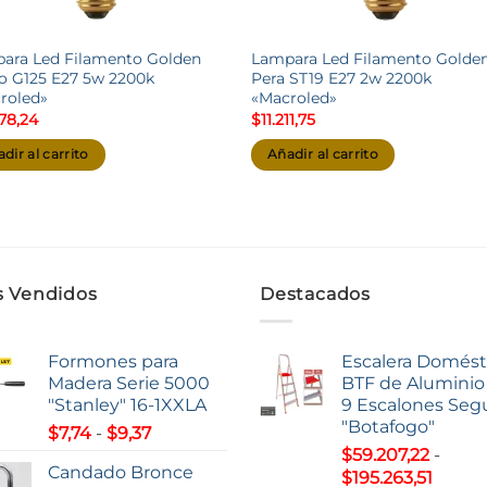
ara Led Filamento Golden
Lampara Led Filamento Golde
o G125 E27 5w 2200k
Pera ST19 E27 2w 2200k
roled»
«Macroled»
478,24
$
11.211,75
dir al carrito
Añadir al carrito
 Vendidos
Destacados
Formones para
Escalera Domést
Madera Serie 5000
BTF de Aluminio 
"Stanley" 16-1XXLA
9 Escalones Seg
"Botafogo"
Rango
$
7,74
-
$
9,37
de
$
59.207,22
-
Candado Bronce
Rang
precios:
$
195.263,51