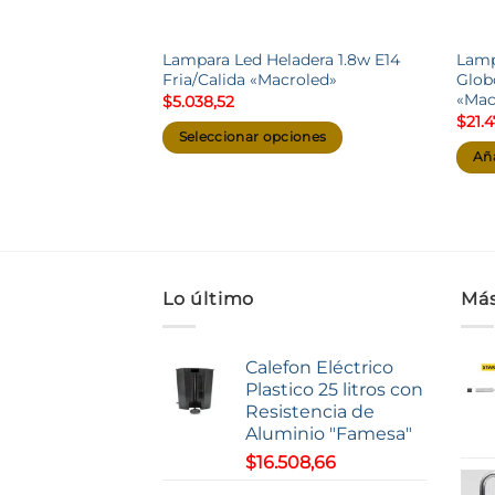
Lampara Led Heladera 1.8w E14
Lamp
Fria/Calida «Macroled»
Glob
«Mac
$
5.038,52
$
21.
Seleccionar opciones
Aña
Este
producto
tiene
múltiples
variantes.
Las
Lo último
Más
opciones
se
Calefon Eléctrico
pueden
Plastico 25 litros con
elegir
Resistencia de
en
Aluminio "Famesa"
la
$
16.508,66
página