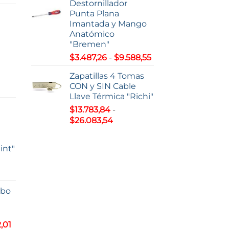
Destornillador
Punta Plana
s:
Imantada y Mango
Anatómico
7,22
"Bremen"
Rango
$
3.487,26
-
$
9.588,55
63,51
de
Zapatillas 4 Tomas
precios:
CON y SIN Cable
o
desde
Llave Térmica "Richi"
$3.487,26
$
13.783,84
-
s:
hasta
Rango
$
26.083,54
e
$9.588,55
de
0,38
precios:
int"
desde
93,00
$13.783,84
hasta
$26.083,54
lbo
s:
5,81
Rango
,01