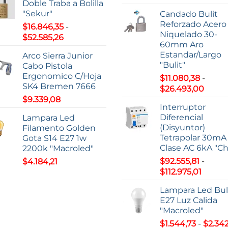
Doble Traba a Bolilla
de
desde
"Sekur"
Candado Bulit
precio
$7,74
Reforzado Acero
$
16.846,35
-
desde
hasta
Niquelado 30-
Rango
$
52.585,26
$59.20
$9,37
60mm Aro
de
hasta
Estandar/Largo
Arco Sierra Junior
precios:
$195.2
"Bulit"
Cabo Pistola
desde
Ergonomico C/Hoja
$
11.080,38
-
$16.846,35
SK4 Bremen 7666
Rang
$
26.493,00
hasta
de
$
9.339,08
$52.585,26
Interruptor
precio
Diferencial
Lampara Led
desd
(Disyuntor)
Filamento Golden
$11.08
Tetrapolar 30mA
Gota S14 E27 1w
hasta
Clase AC 6kA "Ch
2200k "Macroled"
$26.4
$
92.555,81
-
$
4.184,21
Rango
$
112.975,01
de
Lampara Led Bu
precio
E27 Luz Calida
desde
"Macroled"
$92.55
$
1.544,73
-
$
2.342
hasta