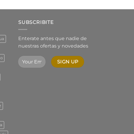
de
5,01
precios:
desde
$1.544,73
SUBSCRIBITE
hasta
$2.342,01
Enterate antes que nadie de
ua
nuestras ofertas y novedades
ño
z
ra