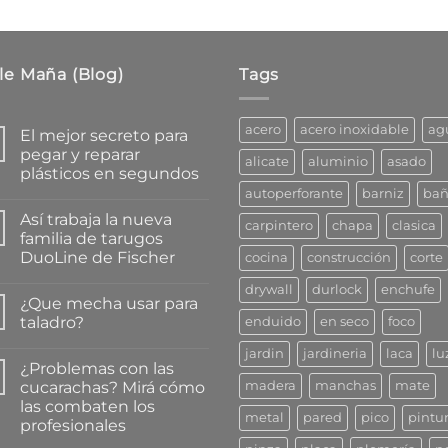
$112.97
le Maña (Blog)
Tags
acero
acero inoxidable
ag
El mejor secreto para
pegar y reparar
alicate
aluminio
asado
plásticos en segundos
autoperforante
barniz
ba
No
hay
Así trabaja la nueva
comentarios
carpintero
chapa
clasica
en
familia de tarugos
El
DuoLine de Fischer
cocina
construcción
corte
mejor
secreto
No
para
drywall
durlock
enchufe
hay
pegar
¿Que mecha usar para
comentarios
y
en
taladro?
enduido
en seco
foco
reparar
Así
plásticos
trabaja
No
en
jardin
jardineria
laca
lu
la
hay
segundos
¿Problemas con las
nueva
comentarios
familia
en
cucarachas? Mirá cómo
madera
manchas
mate
de
¿Que
las combaten los
tarugos
mecha
metal
pared
pico
pintu
DuoLine
usar
profesionales
de
para
Fischer
taladro?
No