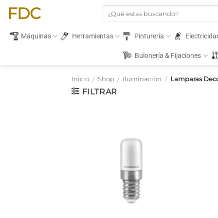
Saltar
FDC
Buscar
al
por:
contenido
Máquinas
Herramientas
Pinturería
Electricida
Bulonería & Fijaciones
Inicio
/
Shop
/
Iluminación
/
Lamparas Decor
FILTRAR