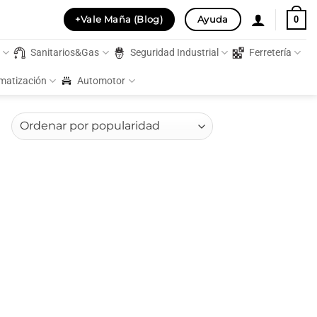
+Vale Maña (Blog)
Ayuda
0
s
Sanitarios&Gas
Seguridad Industrial
Ferretería
imatización
Automotor
Ordenado
por
popularidad