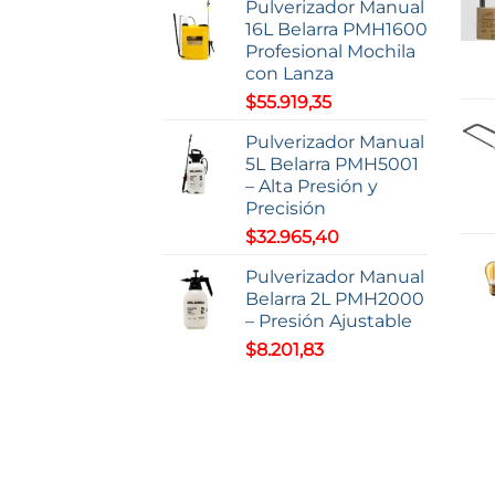
de
Pulverizador Manual
producto
16L Belarra PMH1600
Profesional Mochila
con Lanza
$
55.919,35
Pulverizador Manual
5L Belarra PMH5001
– Alta Presión y
Precisión
$
32.965,40
Pulverizador Manual
Belarra 2L PMH2000
– Presión Ajustable
$
8.201,83