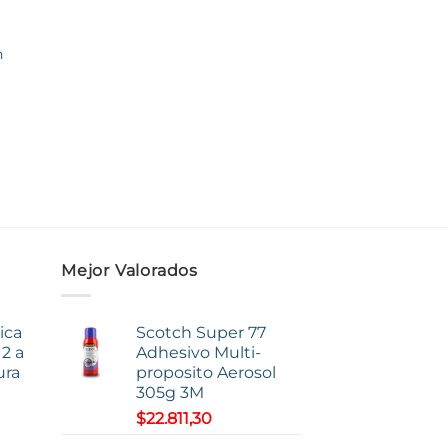
n
Mejor Valorados
ica
Scotch Super 77
2 a
Adhesivo Multi-
ura
proposito Aerosol
305g 3M
$
22.811,30
o