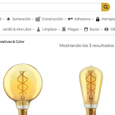
d
Iluminación
Construcción
Adhesivos
Herraje
Jardín & Aire Libre
Limpieza
Plagas
Bazar
Cl
ativas & Color
Mostrando los 3 resultados