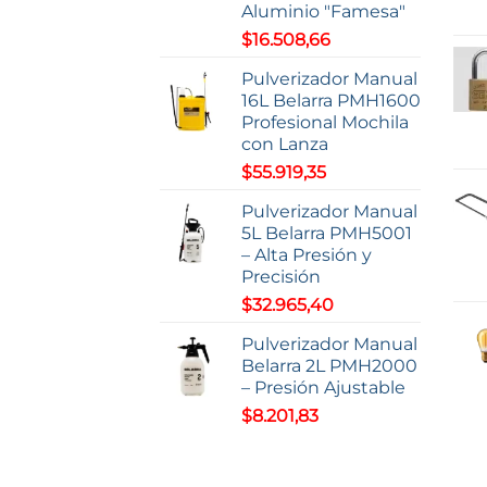
Aluminio "Famesa"
$
16.508,66
Pulverizador Manual
16L Belarra PMH1600
Profesional Mochila
con Lanza
$
55.919,35
Pulverizador Manual
5L Belarra PMH5001
– Alta Presión y
Precisión
$
32.965,40
Pulverizador Manual
Belarra 2L PMH2000
– Presión Ajustable
$
8.201,83