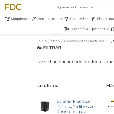
Saltar
FDC
Buscar
al
por:
contenido
Máquinas
Herramientas
Pinturería
Electricida
Bulonería & Fijaciones
Inicio
/
Shop
/
Herramientas Eléctricas
/
Lij
FILTRAR
No se han encontrado productos que 
Lo último
Más
Calefon Eléctrico
Plastico 25 litros con
Resistencia de