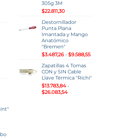
305g 3M
$
22.811,30
o
Destornillador
Punta Plana
s:
Imantada y Mango
Anatómico
7,22
"Bremen"
Rango
$
3.487,26
-
$
9.588,55
63,51
de
Zapatillas 4 Tomas
precios:
CON y SIN Cable
o
desde
Llave Térmica "Richi"
$3.487,26
$
13.783,84
-
s:
hasta
Rango
$
26.083,54
e
$9.588,55
de
0,38
precios:
int"
desde
93,00
$13.783,84
hasta
$26.083,54
lbo
s: