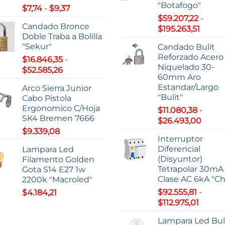
"Botafogo"
Rango
$
7,74
-
$
9,37
de
$
59.207,22
-
Candado Bronce
Rang
precios:
$
195.263,51
Doble Traba a Bolilla
de
desde
"Sekur"
Candado Bulit
precio
$7,74
Reforzado Acero
$
16.846,35
-
desde
hasta
Niquelado 30-
Rango
$
52.585,26
$59.20
$9,37
60mm Aro
de
hasta
Estandar/Largo
Arco Sierra Junior
precios:
$195.2
"Bulit"
Cabo Pistola
desde
Ergonomico C/Hoja
$
11.080,38
-
$16.846,35
SK4 Bremen 7666
Rang
$
26.493,00
hasta
de
$
9.339,08
$52.585,26
Interruptor
precio
Diferencial
Lampara Led
desd
(Disyuntor)
Filamento Golden
$11.08
Tetrapolar 30mA
Gota S14 E27 1w
hasta
Clase AC 6kA "Ch
2200k "Macroled"
$26.4
$
92.555,81
-
$
4.184,21
Rango
$
112.975,01
de
Lampara Led Bu
precio