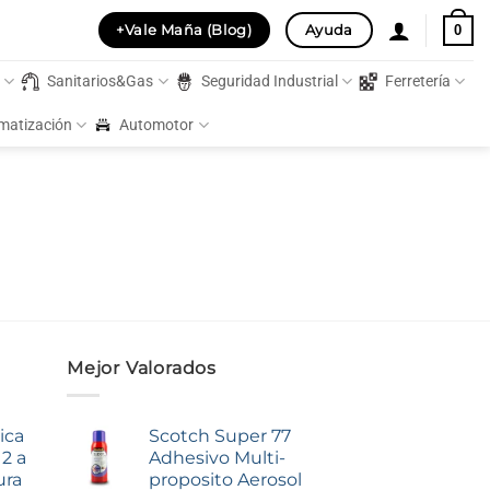
+Vale Maña (Blog)
Ayuda
0
s
Sanitarios&Gas
Seguridad Industrial
Ferretería
imatización
Automotor
Mejor Valorados
ica
Scotch Super 77
2 a
Adhesivo Multi-
ura
proposito Aerosol