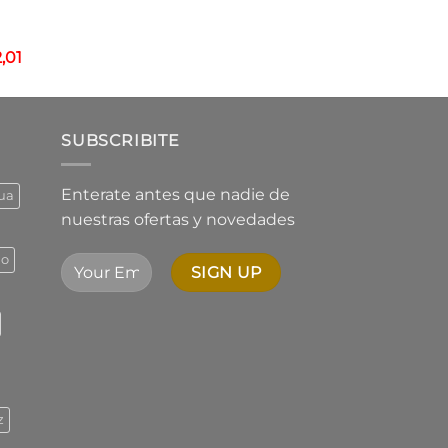
5,81
Rango
,01
de
5,01
precios:
desde
$1.544,73
SUBSCRIBITE
hasta
$2.342,01
Enterate antes que nadie de
ua
nuestras ofertas y novedades
ño
z