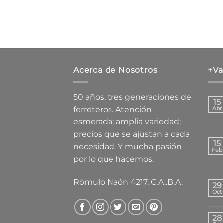
Acerca de Nosotros
+Va
50 años, tres generaciones de
15
ferreteros. Atención
Abr
esmerada; amplia variedad;
precios que se ajustan a cada
15
necesidad. Y mucha pasión
Feb
por lo que hacemos.
Rómulo Naón 4217, C.A..B.A.
29
Oct
28