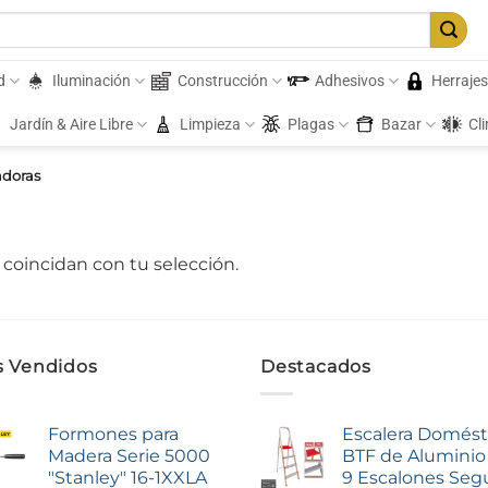
d
Iluminación
Construcción
Adhesivos
Herraje
Jardín & Aire Libre
Limpieza
Plagas
Bazar
Cl
adoras
coincidan con tu selección.
 Vendidos
Destacados
Formones para
Escalera Domést
Madera Serie 5000
BTF de Aluminio 
"Stanley" 16-1XXLA
9 Escalones Seg