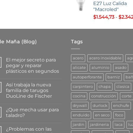
E27 Luz Calida
desde
"Macroled"
$92.55
$
1.544,73
-
$
2.342
hasta
$112.97
le Maña (Blog)
Tags
acero
acero inoxidable
ag
El mejor secreto para
pegar y reparar
alicate
aluminio
asado
plásticos en segundos
autoperforante
barniz
ba
No
hay
Así trabaja la nueva
comentarios
carpintero
chapa
clasica
en
familia de tarugos
El
DuoLine de Fischer
cocina
construcción
corte
mejor
secreto
No
para
drywall
durlock
enchufe
hay
pegar
¿Que mecha usar para
comentarios
y
en
taladro?
enduido
en seco
foco
reparar
Así
plásticos
trabaja
No
en
jardin
jardineria
laca
lu
la
hay
segundos
¿Problemas con las
nueva
comentarios
familia
en