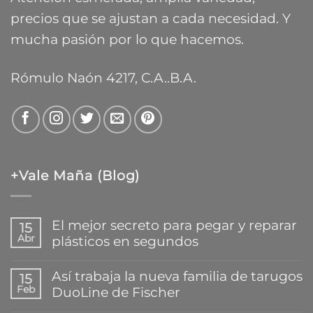
precios que se ajustan a cada necesidad. Y
mucha pasión por lo que hacemos.
Rómulo Naón 4217, C.A..B.A.
+Vale Maña (Blog)
El mejor secreto para pegar y reparar
15
Abr
plásticos en segundos
No
hay
Así trabaja la nueva familia de tarugos
15
comentarios
Feb
DuoLine de Fischer
en
El
No