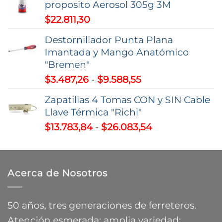
proposito Aerosol 305g 3M
$
22.811,30
Destornillador Punta Plana
Imantada y Mango Anatómico
"Bremen"
Rango
$
3.487,26
-
$
9.588,55
de
Zapatillas 4 Tomas CON y SIN Cable
precios:
Llave Térmica "Richi"
desde
Rango
$
13.783,84
-
$
26.083,54
$3.487,26
de
hasta
precios:
$9.588,55
desde
Acerca de Nosotros
$13.783,84
hasta
$26.083,54
50 años, tres generaciones de ferreteros.
Atención esmerada; amplia variedad;