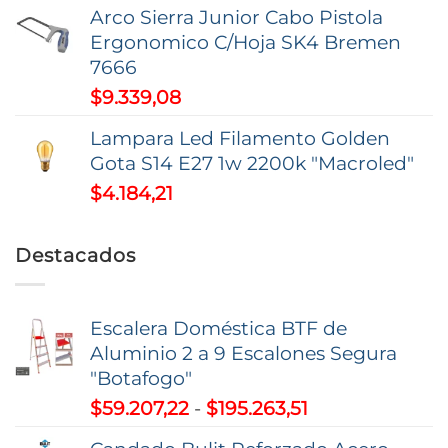
de
hasta
Arco Sierra Junior Cabo Pistola
precios:
$9,37
Ergonomico C/Hoja SK4 Bremen
desde
7666
$16.846,35
$
9.339,08
hasta
$52.585,26
Lampara Led Filamento Golden
Gota S14 E27 1w 2200k "Macroled"
$
4.184,21
Destacados
Escalera Doméstica BTF de
Aluminio 2 a 9 Escalones Segura
"Botafogo"
Rango
$
59.207,22
-
$
195.263,51
de