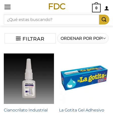
Saltar
FDC
0
al
Buscar
contenido
por:
FILTRAR
Cianocrilato Industrial
La Gotita Gel Adhesivo