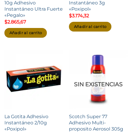
10g Adhesivo
Instantáneo 3g
Instantáneo Ultra Fuerte
«Poxipol»
«Pegalo»
$
3.174,32
$
2.865,67
Añadir al carrito
Añadir al carrito
SIN EXISTENCIAS
La Gotita Adhesivo
Scotch Super 77
Instantáneo 2/10g
Adhesivo Multi-
«Poxipol»
proposito Aerosol 305g