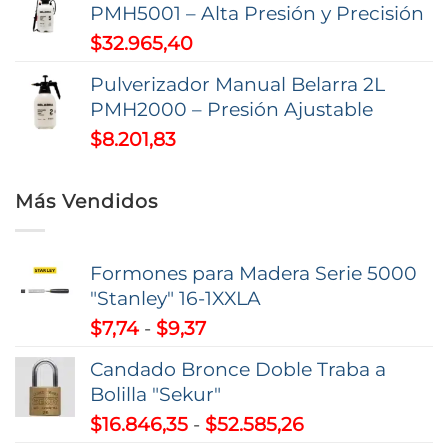
PMH5001 – Alta Presión y Precisión
$
32.965,40
Pulverizador Manual Belarra 2L
PMH2000 – Presión Ajustable
$
8.201,83
Más Vendidos
Formones para Madera Serie 5000
"Stanley" 16-1XXLA
Rango
$
7,74
-
$
9,37
de
Candado Bronce Doble Traba a
precios:
Bolilla "Sekur"
desde
Rango
$
16.846,35
-
$
52.585,26
$7,74