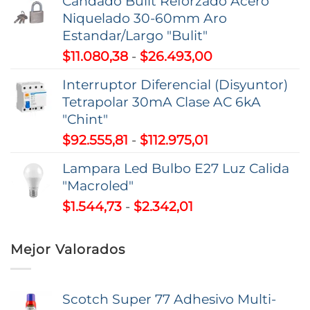
Candado Bulit Reforzado Acero
precios:
Niquelado 30-60mm Aro
desde
Estandar/Largo "Bulit"
$59.207,22
Rango
$
11.080,38
-
$
26.493,00
hasta
de
$195.263,51
Interruptor Diferencial (Disyuntor)
precios:
Tetrapolar 30mA Clase AC 6kA
desde
"Chint"
$11.080,38
Rango
$
92.555,81
-
$
112.975,01
hasta
de
$26.493,00
Lampara Led Bulbo E27 Luz Calida
precios:
"Macroled"
desde
Rango
$
1.544,73
-
$
2.342,01
$92.555,81
de
hasta
precios:
$112.975,01
Mejor Valorados
desde
$1.544,73
hasta
Scotch Super 77 Adhesivo Multi-
$2.342,01