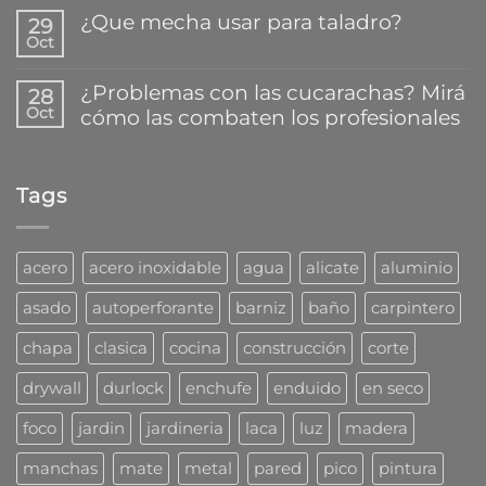
mejor
hay
¿Que mecha usar para taladro?
secreto
29
comentarios
para
Oct
en
No
pegar
Así
hay
y
trabaja
comentarios
reparar
¿Problemas con las cucarachas? Mirá
28
la
en
plásticos
Oct
cómo las combaten los profesionales
nueva
¿Que
en
familia
mecha
segundos
No
de
usar
hay
tarugos
para
comentarios
DuoLine
taladro?
Tags
en
de
¿Problemas
Fischer
con
las
cucarachas?
acero
acero inoxidable
agua
alicate
aluminio
Mirá
cómo
asado
autoperforante
barniz
baño
carpintero
las
combaten
chapa
clasica
cocina
construcción
corte
los
profesionales
drywall
durlock
enchufe
enduido
en seco
foco
jardin
jardineria
laca
luz
madera
manchas
mate
metal
pared
pico
pintura