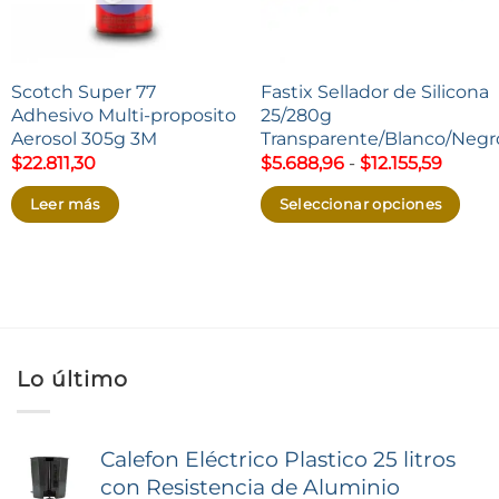
Scotch Super 77
Fastix Sellador de Silicona
Adhesivo Multi-proposito
25/280g
Aerosol 305g 3M
Transparente/Blanco/Negr
Rang
$
22.811,30
$
5.688,96
-
$
12.155,59
de
precio
Leer más
Seleccionar opciones
desde
$5.688
Este
hasta
producto
$12.155
tiene
múltiples
variantes.
Lo último
Las
opciones
se
Calefon Eléctrico Plastico 25 litros
pueden
con Resistencia de Aluminio
elegir