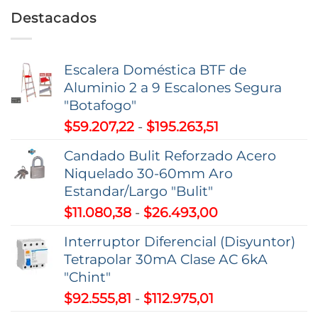
Destacados
Escalera Doméstica BTF de
Aluminio 2 a 9 Escalones Segura
"Botafogo"
Rango
$
59.207,22
-
$
195.263,51
de
Candado Bulit Reforzado Acero
precios:
Niquelado 30-60mm Aro
desde
Estandar/Largo "Bulit"
$59.207,22
Rango
$
11.080,38
-
$
26.493,00
hasta
de
$195.263,51
Interruptor Diferencial (Disyuntor)
precios:
Tetrapolar 30mA Clase AC 6kA
desde
"Chint"
$11.080,38
Rango
$
92.555,81
-
$
112.975,01
hasta
de
$26.493,00