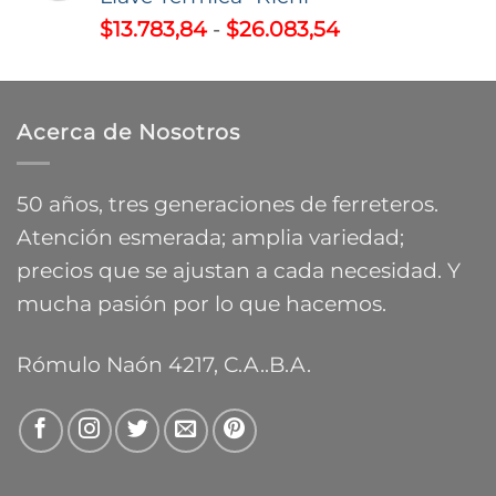
desde
Rango
$
13.783,84
-
$
26.083,54
$3.487,26
de
hasta
precios:
$9.588,55
desde
Acerca de Nosotros
$13.783,84
hasta
$26.083,54
50 años, tres generaciones de ferreteros.
Atención esmerada; amplia variedad;
precios que se ajustan a cada necesidad. Y
mucha pasión por lo que hacemos.
Rómulo Naón 4217, C.A..B.A.