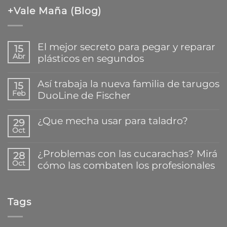
+Vale Maña (Blog)
El mejor secreto para pegar y reparar
15
Abr
plásticos en segundos
No
hay
Así trabaja la nueva familia de tarugos
15
comentarios
Feb
DuoLine de Fischer
en
El
No
mejor
hay
¿Que mecha usar para taladro?
secreto
29
comentarios
para
Oct
en
No
pegar
Así
hay
y
trabaja
comentarios
reparar
¿Problemas con las cucarachas? Mirá
28
la
en
plásticos
Oct
cómo las combaten los profesionales
nueva
¿Que
en
familia
mecha
segundos
No
de
usar
hay
tarugos
para
comentarios
DuoLine
taladro?
Tags
en
de
¿Problemas
Fischer
con
las