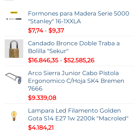
Formones para Madera Serie 5000
"Stanley" 16-1XXLA
Rango
$
7,74
-
$
9,37
de
Candado Bronce Doble Traba a
precios:
Bolilla "Sekur"
desde
Rango
$
16.846,35
-
$
52.585,26
$7,74
de
hasta
Arco Sierra Junior Cabo Pistola
precios:
$9,37
Ergonomico C/Hoja SK4 Bremen
desde
7666
$16.846,35
$
9.339,08
hasta
$52.585,26
Lampara Led Filamento Golden
Gota S14 E27 1w 2200k "Macroled"
$
4.184,21