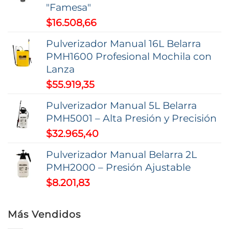
"Famesa"
en
$
16.508,66
la
página
Pulverizador Manual 16L Belarra
de
PMH1600 Profesional Mochila con
producto
Lanza
$
55.919,35
Pulverizador Manual 5L Belarra
PMH5001 – Alta Presión y Precisión
$
32.965,40
Pulverizador Manual Belarra 2L
PMH2000 – Presión Ajustable
$
8.201,83
Más Vendidos