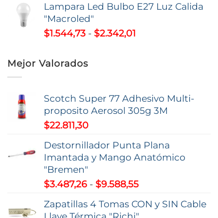
Lampara Led Bulbo E27 Luz Calida
precios:
"Macroled"
desde
Rango
$
1.544,73
-
$
2.342,01
$92.555,81
de
hasta
precios:
$112.975,01
Mejor Valorados
desde
$1.544,73
hasta
Scotch Super 77 Adhesivo Multi-
$2.342,01
proposito Aerosol 305g 3M
$
22.811,30
Destornillador Punta Plana
Imantada y Mango Anatómico
"Bremen"
Rango
$
3.487,26
-
$
9.588,55
de
Zapatillas 4 Tomas CON y SIN Cable
precios:
Llave Térmica "Richi"