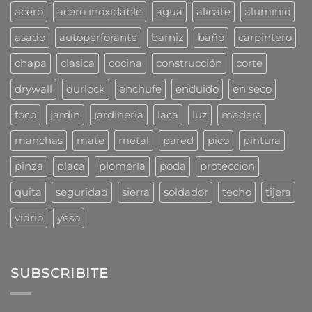
cucarachas?
acero
acero inoxidable
agua
alicate
aluminio
Mirá
cómo
asado
autoperforante
barniz
baño
carpintero
las
combaten
chapa
clasica
cocina
construcción
corte
los
profesionales
drywall
durlock
enchufe
enduido
en seco
foco
jardin
jardineria
laca
luz
madera
manchas
mate
metal
pared
pico
pintura
pinza
placa
plomería
poda
proteccion
quita
seguridad
sierra
soldador
techo
tijera
vidrio
yeso
SUBSCRIBITE