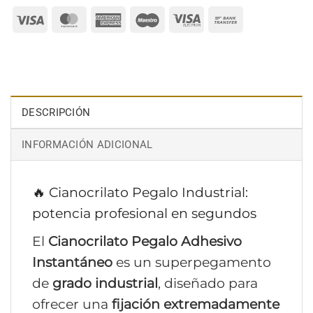
Visa
MasterCard
American
Maestro
Visa
Bank
Express
Electron
Transfer
DESCRIPCIÓN
INFORMACIÓN ADICIONAL
🔥 Cianocrilato Pegalo Industrial:
potencia profesional en segundos
El
Cianocrilato Pegalo Adhesivo
Instantáneo
es un superpegamento
de
grado industrial
, diseñado para
ofrecer una
fijación extremadamente