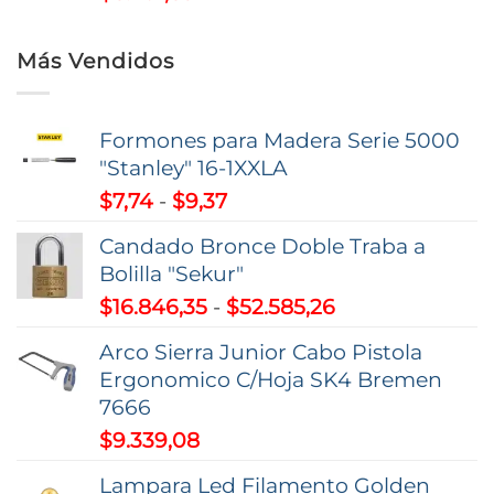
Más Vendidos
Formones para Madera Serie 5000
"Stanley" 16-1XXLA
Rango
$
7,74
-
$
9,37
de
Candado Bronce Doble Traba a
precios:
Bolilla "Sekur"
desde
Rango
$
16.846,35
-
$
52.585,26
$7,74
de
hasta
Arco Sierra Junior Cabo Pistola
precios:
$9,37
Ergonomico C/Hoja SK4 Bremen
desde
7666
$16.846,35
$
9.339,08
hasta
$52.585,26
Lampara Led Filamento Golden