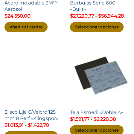
Acero Inoxidable 3M™
Burbujas Serie 600
Aerosol
«Bulit»
Ran
$
24.550,00
$
27.220,77
-
$
56.944,28
de
prec
Añadir al carrito
Seleccionar opciones
des
$27.
Este
hast
producto
$56.
tiene
múltiples
variantes.
Las
opciones
se
pueden
elegir
Disco Lija C/Velcro 125
Tela Esmeril «Doble A»
en
mm 8 Perf «Klingspor»
Rango
$
1.591,77
-
$
2.228,08
la
de
Rango
$
1.013,91
-
$
1.422,70
precios:
página
de
Seleccionar opciones
desde