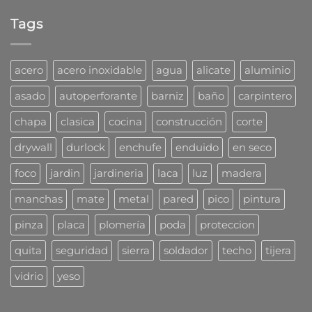
hay
tarugos
para
comentarios
DuoLine
taladro?
Tags
en
de
¿Problemas
Fischer
con
las
cucarachas?
acero
acero inoxidable
agua
alicate
aluminio
Mirá
cómo
asado
autoperforante
barniz
baño
carpintero
las
combaten
chapa
clasica
cocina
construcción
corte
los
profesionales
drywall
durlock
enchufe
enduido
en seco
foco
jardin
jardineria
laca
luz
madera
manchas
mate
metal
pared
pico
pintura
pinza
placa
plomería
poda
proteccion
quita
seguridad
sierra
soldador
techo
tijera
vidrio
yeso