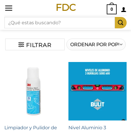
Saltar
FDC
0
al
Buscar
contenido
por:
FILTRAR
Limpiador y Pulidor de
Nivel Aluminio 3