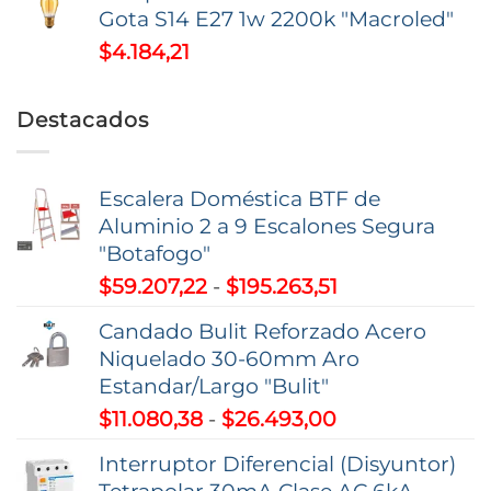
Gota S14 E27 1w 2200k "Macroled"
$
4.184,21
Destacados
Escalera Doméstica BTF de
Aluminio 2 a 9 Escalones Segura
"Botafogo"
Rango
$
59.207,22
-
$
195.263,51
de
Candado Bulit Reforzado Acero
precios:
Niquelado 30-60mm Aro
desde
Estandar/Largo "Bulit"
$59.207,22
Rango
$
11.080,38
-
$
26.493,00
hasta
de
$195.263,51
Interruptor Diferencial (Disyuntor)
precios: