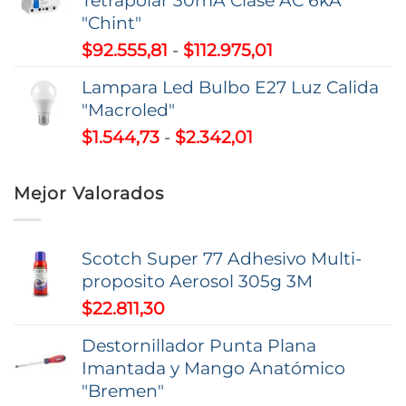
Tetrapolar 30mA Clase AC 6kA
desde
"Chint"
$11.080,38
Rango
$
92.555,81
-
$
112.975,01
hasta
de
$26.493,00
Lampara Led Bulbo E27 Luz Calida
precios:
"Macroled"
desde
Rango
$
1.544,73
-
$
2.342,01
$92.555,81
de
hasta
precios:
$112.975,01
Mejor Valorados
desde
$1.544,73
hasta
Scotch Super 77 Adhesivo Multi-
$2.342,01
proposito Aerosol 305g 3M
$
22.811,30
Destornillador Punta Plana
Imantada y Mango Anatómico
"Bremen"