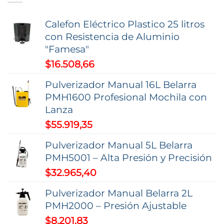
opciones
Calefon Eléctrico Plastico 25 litros
se
con Resistencia de Aluminio
pueden
"Famesa"
elegir
$
16.508,66
en
la
Pulverizador Manual 16L Belarra
página
PMH1600 Profesional Mochila con
de
Lanza
producto
$
55.919,35
Pulverizador Manual 5L Belarra
PMH5001 – Alta Presión y Precisión
$
32.965,40
Pulverizador Manual Belarra 2L
PMH2000 – Presión Ajustable
$
8.201,83