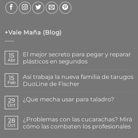
+Vale Maña (Blog)
El mejor secreto para pegar y reparar
15
Abr
plásticos en segundos
No
hay
Así trabaja la nueva familia de tarugos
15
comentarios
Feb
DuoLine de Fischer
en
El
No
mejor
hay
¿Que mecha usar para taladro?
secreto
29
comentarios
para
Oct
en
No
pegar
Así
hay
y
trabaja
comentarios
reparar
¿Problemas con las cucarachas? Mirá
28
la
en
plásticos
Oct
cómo las combaten los profesionales
nueva
¿Que
en
familia
mecha
segundos
No
de
usar