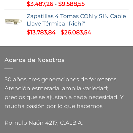
Rango
$
3.487,26
-
$
9.588,55
de
Zapatillas 4 Tomas CON y SIN Cable
precios:
Llave Térmica "Richi"
desde
Rango
$
13.783,84
-
$
26.083,54
$3.487,26
de
hasta
precios:
$9.588,55
desde
Acerca de Nosotros
$13.783,84
hasta
$26.083,54
50 años, tres generaciones de ferreteros.
Atención esmerada; amplia variedad;
precios que se ajustan a cada necesidad. Y
mucha pasión por lo que hacemos.
Rómulo Naón 4217, C.A..B.A.