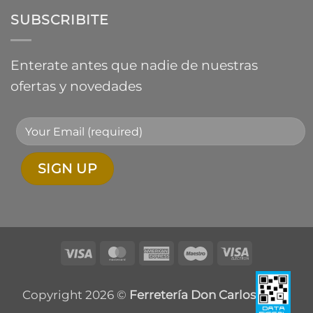
SUBSCRIBITE
Enterate antes que nadie de nuestras
ofertas y novedades
Visa
MasterCard
American
Maestro
Visa
Express
Electron
Copyright 2026 ©
Ferretería Don Carlos