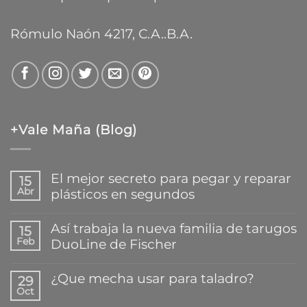
Rómulo Naón 4217, C.A..B.A.
+Vale Maña (Blog)
El mejor secreto para pegar y reparar
15
Abr
plásticos en segundos
No
hay
Así trabaja la nueva familia de tarugos
15
comentarios
Feb
DuoLine de Fischer
en
El
No
mejor
hay
¿Que mecha usar para taladro?
secreto
29
comentarios
para
Oct
en
No
pegar
Así
hay