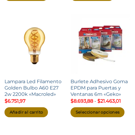
Lampara Led Filamento
Burlete Adhesivo Goma
Golden Bulbo A60 E27
EPDM para Puertas y
2w 2200k «Macroled»
Ventanas 6m «Geko»
Rang
$
6.751,97
$
8.693,88
-
$
21.463,01
de
precio
Añadir al carrito
Seleccionar opciones
desd
$8.69
Este
hasta
producto
$21.46