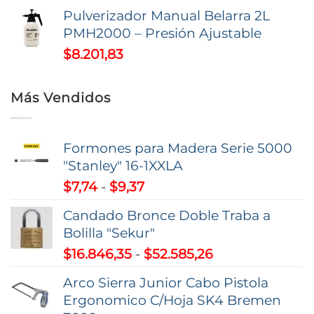
Pulverizador Manual Belarra 2L
PMH2000 – Presión Ajustable
$
8.201,83
Más Vendidos
Formones para Madera Serie 5000
"Stanley" 16-1XXLA
Rango
$
7,74
-
$
9,37
de
Candado Bronce Doble Traba a
precios:
Bolilla "Sekur"
desde
Rango
$
16.846,35
-
$
52.585,26
$7,74
de
hasta
Arco Sierra Junior Cabo Pistola
precios:
$9,37
Ergonomico C/Hoja SK4 Bremen
desde