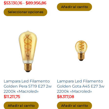
Rango
$
53.130,16
-
$
89.956,86
de
Añadir al carrito
precios:
Seleccionar opciones
desde
$53.130,16
Este
hasta
producto
$89.956,86
tiene
múltiples
variantes.
Las
opciones
se
pueden
elegir
Lampara Led Filamento
Lampara Led Filamento
en
Golden Pera ST19 E27 2w
Golden Gota A45 E27 3w
la
2200k «Macroled»
2200k «Macroled»
página
$
11.211,75
$
8.317,08
de
Añadir al carrito
Añadir al carrito
producto