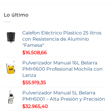
tiene
múltiples
variantes.
Lo último
Las
opciones
Calefon Eléctrico Plastico 25 litros
se
con Resistencia de Aluminio
pueden
"Famesa"
elegir
$
16.508,66
en
la
Pulverizador Manual 16L Belarra
página
PMH1600 Profesional Mochila con
de
Lanza
producto
$
55.919,35
Pulverizador Manual 5L Belarra
PMH5001 – Alta Presión y Precisión
$
32.965,40