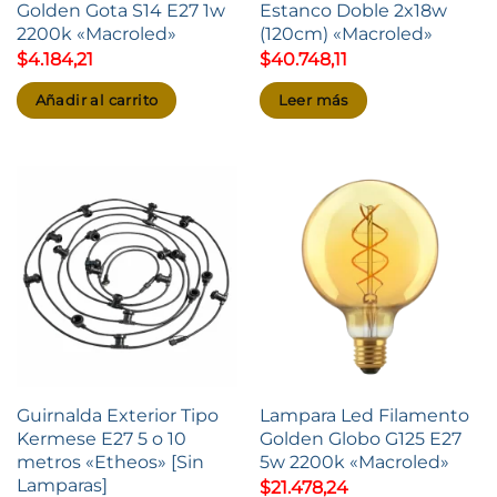
Golden Gota S14 E27 1w
Estanco Doble 2x18w
2200k «Macroled»
(120cm) «Macroled»
$
4.184,21
$
40.748,11
Añadir al carrito
Leer más
Guirnalda Exterior Tipo
Lampara Led Filamento
Kermese E27 5 o 10
Golden Globo G125 E27
metros «Etheos» [Sin
5w 2200k «Macroled»
Lamparas]
$
21.478,24