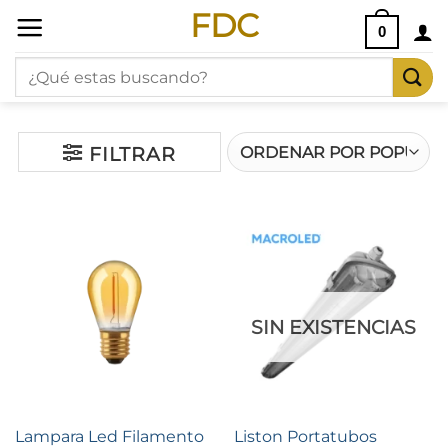
Saltar
FDC
0
al
Buscar
contenido
por:
FILTRAR
SIN EXISTENCIAS
Lampara Led Filamento
Liston Portatubos