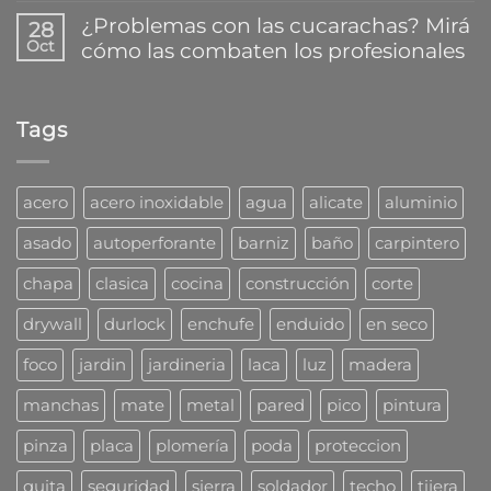
y
trabaja
comentarios
reparar
¿Problemas con las cucarachas? Mirá
28
la
en
plásticos
Oct
cómo las combaten los profesionales
nueva
¿Que
en
familia
mecha
segundos
No
de
usar
hay
tarugos
para
comentarios
DuoLine
taladro?
Tags
en
de
¿Problemas
Fischer
con
las
cucarachas?
acero
acero inoxidable
agua
alicate
aluminio
Mirá
cómo
asado
autoperforante
barniz
baño
carpintero
las
combaten
chapa
clasica
cocina
construcción
corte
los
profesionales
drywall
durlock
enchufe
enduido
en seco
foco
jardin
jardineria
laca
luz
madera
manchas
mate
metal
pared
pico
pintura
pinza
placa
plomería
poda
proteccion
quita
seguridad
sierra
soldador
techo
tijera