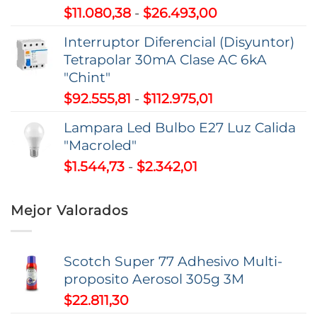
Rango
$
11.080,38
-
$
26.493,00
hasta
de
$195.263,51
Interruptor Diferencial (Disyuntor)
precios:
Tetrapolar 30mA Clase AC 6kA
desde
"Chint"
$11.080,38
Rango
$
92.555,81
-
$
112.975,01
hasta
de
$26.493,00
Lampara Led Bulbo E27 Luz Calida
precios:
"Macroled"
desde
Rango
$
1.544,73
-
$
2.342,01
$92.555,81
de
hasta
precios:
$112.975,01
Mejor Valorados
desde
$1.544,73
hasta
Scotch Super 77 Adhesivo Multi-
$2.342,01
proposito Aerosol 305g 3M
$
22.811,30