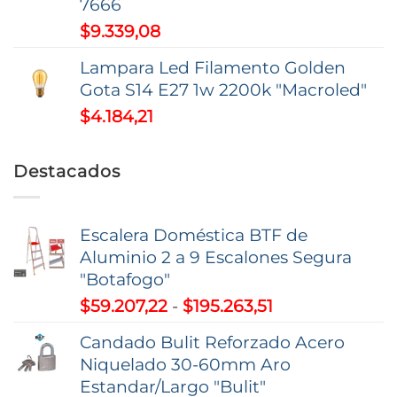
7666
$16.846,35
$
9.339,08
hasta
$52.585,26
Lampara Led Filamento Golden
Gota S14 E27 1w 2200k "Macroled"
$
4.184,21
Destacados
Escalera Doméstica BTF de
Aluminio 2 a 9 Escalones Segura
"Botafogo"
Rango
$
59.207,22
-
$
195.263,51
de
Candado Bulit Reforzado Acero
precios:
Niquelado 30-60mm Aro
desde
Estandar/Largo "Bulit"
$59.207,22