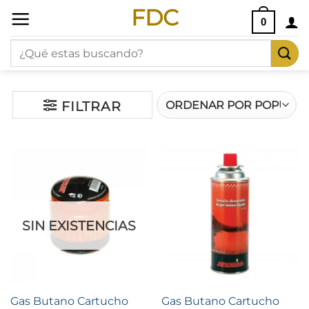
Saltar
FDC
0
al
Buscar
contenido
por:
FILTRAR
SIN EXISTENCIAS
Gas Butano Cartucho
Gas Butano Cartucho