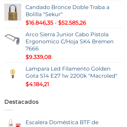
de
Candado Bronce Doble Traba a
precios:
Bolilla "Sekur"
desde
Rango
$
16.846,35
-
$
52.585,26
$7,74
de
hasta
Arco Sierra Junior Cabo Pistola
precios:
$9,37
Ergonomico C/Hoja SK4 Bremen
desde
7666
$16.846,35
$
9.339,08
hasta
$52.585,26
Lampara Led Filamento Golden
Gota S14 E27 1w 2200k "Macroled"
$
4.184,21
Destacados
Escalera Doméstica BTF de