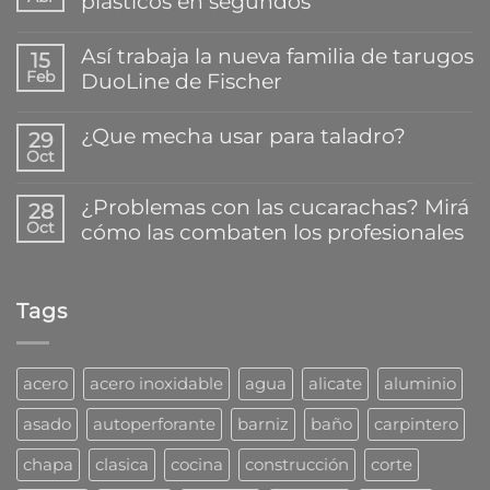
plásticos en segundos
No
hay
Así trabaja la nueva familia de tarugos
15
comentarios
Feb
DuoLine de Fischer
en
El
No
mejor
hay
¿Que mecha usar para taladro?
secreto
29
comentarios
para
Oct
en
No
pegar
Así
hay
y
trabaja
comentarios
reparar
¿Problemas con las cucarachas? Mirá
28
la
en
plásticos
Oct
cómo las combaten los profesionales
nueva
¿Que
en
familia
mecha
segundos
No
de
usar
hay
tarugos
para
comentarios
DuoLine
taladro?
Tags
en
de
¿Problemas
Fischer
con
las
cucarachas?
acero
acero inoxidable
agua
alicate
aluminio
Mirá
cómo
asado
autoperforante
barniz
baño
carpintero
las
combaten
chapa
clasica
cocina
construcción
corte
los
profesionales