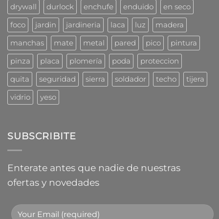
drywall
durlock
enchufe
enduido
en seco
foco
jardin
jardineria
laca
luz
madera
manchas
mate
metal
pared
pico
pintura
pinza
placa
plomería
poda
proteccion
quita
seguridad
sierra
soldador
techo
tijera
vidrio
yeso
SUBSCRIBITE
Enterate antes que nadie de nuestras
ofertas y novedades