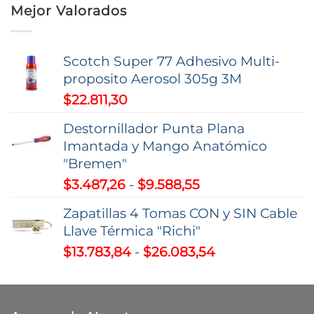
precios:
$112.975,01
Mejor Valorados
desde
$1.544,73
hasta
Scotch Super 77 Adhesivo Multi-
$2.342,01
proposito Aerosol 305g 3M
$
22.811,30
Destornillador Punta Plana
Imantada y Mango Anatómico
"Bremen"
Rango
$
3.487,26
-
$
9.588,55
de
Zapatillas 4 Tomas CON y SIN Cable
precios:
Llave Térmica "Richi"
desde
Rango
$
13.783,84
-
$
26.083,54
$3.487,26
de
hasta
precios:
$9.588,55
desde