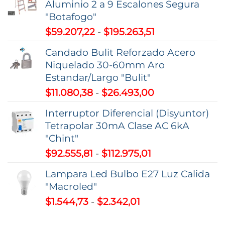
Aluminio 2 a 9 Escalones Segura
"Botafogo"
Rango
$
59.207,22
-
$
195.263,51
de
Candado Bulit Reforzado Acero
precios:
Niquelado 30-60mm Aro
desde
Estandar/Largo "Bulit"
$59.207,22
Rango
$
11.080,38
-
$
26.493,00
hasta
de
$195.263,51
Interruptor Diferencial (Disyuntor)
precios:
Tetrapolar 30mA Clase AC 6kA
desde
"Chint"
$11.080,38
Rango
$
92.555,81
-
$
112.975,01
hasta
de
$26.493,00
Lampara Led Bulbo E27 Luz Calida
precios:
"Macroled"
desde
Rango
$
1.544,73
-
$
2.342,01
$92.555,81
de
hasta