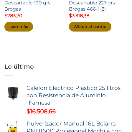
Descartable 190 grs
Descartable 227 grs
Brogas
Brogas 466-I (2)
$
783,70
$
3.318,38
Leer más
Añadir al carrito
Lo último
Calefon Eléctrico Plastico 25 litros
con Resistencia de Aluminio
"Famesa"
$
16.508,66
Pulverizador Manual 16L Belarra
PMH1600 Profesional Mochila con