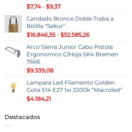
Rango
$
7,74
-
$
9,37
de
Candado Bronce Doble Traba a
precios:
Bolilla "Sekur"
desde
Rango
$
16.846,35
-
$
52.585,26
$7,74
de
hasta
Arco Sierra Junior Cabo Pistola
precios:
$9,37
Ergonomico C/Hoja SK4 Bremen
desde
7666
$16.846,35
$
9.339,08
hasta
$52.585,26
Lampara Led Filamento Golden
Gota S14 E27 1w 2200k "Macroled"
$
4.184,21
Destacados