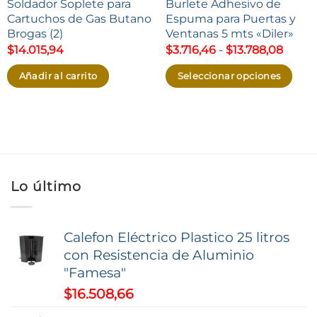
Soldador Soplete para
Burlete Adhesivo de
Cartuchos de Gas Butano
Espuma para Puertas y
Brogas (2)
Ventanas 5 mts «Diler»
Rang
$
14.015,94
$
3.716,46
-
$
13.788,08
de
precio
Añadir al carrito
Seleccionar opciones
desd
$3.716
Este
hasta
producto
$13.78
tiene
múltiples
variantes.
Lo último
Las
opciones
se
Calefon Eléctrico Plastico 25 litros
pueden
con Resistencia de Aluminio
elegir
"Famesa"
en
$
16.508,66
la
página