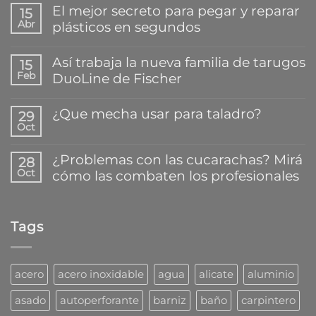
El mejor secreto para pegar y reparar
15
Abr
plásticos en segundos
No
hay
Así trabaja la nueva familia de tarugos
15
comentarios
Feb
DuoLine de Fischer
en
El
No
mejor
hay
¿Que mecha usar para taladro?
secreto
29
comentarios
para
Oct
en
No
pegar
Así
hay
y
trabaja
comentarios
reparar
¿Problemas con las cucarachas? Mirá
28
la
en
plásticos
Oct
cómo las combaten los profesionales
nueva
¿Que
en
familia
mecha
segundos
No
de
usar
hay
tarugos
para
comentarios
DuoLine
taladro?
Tags
en
de
¿Problemas
Fischer
con
las
cucarachas?
acero
acero inoxidable
agua
alicate
aluminio
Mirá
cómo
asado
autoperforante
barniz
baño
carpintero
las