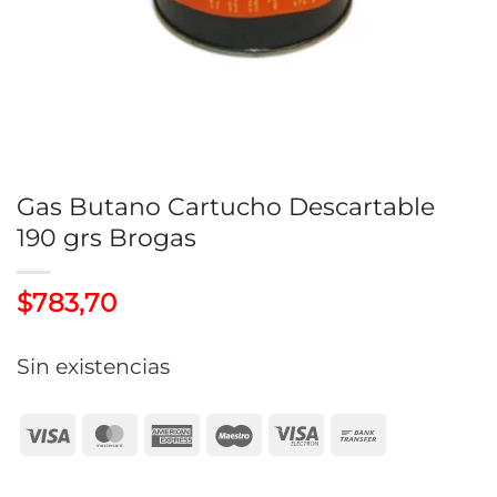
Gas Butano Cartucho Descartable
190 grs Brogas
$
783,70
Sin existencias
Visa
MasterCard
American
Maestro
Visa
Bank
Express
Electron
Transfer