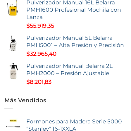
Pulverizador Manual 16L Belarra
de
PMH1600 Profesional Mochila con
producto
Lanza
$
55.919,35
Pulverizador Manual 5L Belarra
PMH5001 – Alta Presión y Precisión
$
32.965,40
Pulverizador Manual Belarra 2L
PMH2000 – Presión Ajustable
$
8.201,83
Más Vendidos
Formones para Madera Serie 5000
"Stanley" 16-1XXLA