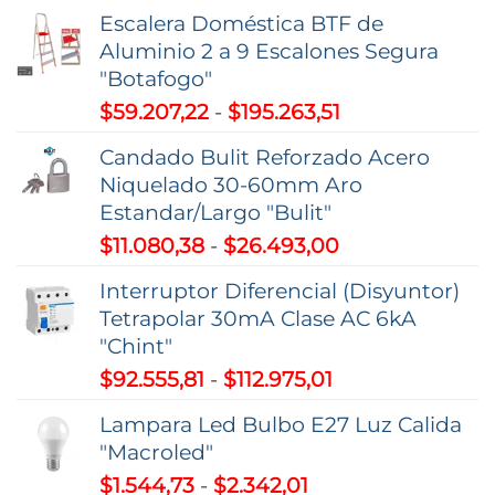
Escalera Doméstica BTF de
Aluminio 2 a 9 Escalones Segura
"Botafogo"
Rango
$
59.207,22
-
$
195.263,51
de
Candado Bulit Reforzado Acero
precios:
Niquelado 30-60mm Aro
desde
Estandar/Largo "Bulit"
$59.207,22
Rango
$
11.080,38
-
$
26.493,00
hasta
de
$195.263,51
Interruptor Diferencial (Disyuntor)
precios:
Tetrapolar 30mA Clase AC 6kA
desde
"Chint"
$11.080,38
Rango
$
92.555,81
-
$
112.975,01
hasta
de
$26.493,00
Lampara Led Bulbo E27 Luz Calida
precios:
"Macroled"
desde
Rango
$
1.544,73
-
$
2.342,01
$92.555,81