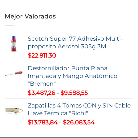
de
hasta
precios:
$112.975,01
Mejor Valorados
desde
$1.544,73
hasta
Scotch Super 77 Adhesivo Multi-
$2.342,01
proposito Aerosol 305g 3M
$
22.811,30
Destornillador Punta Plana
Imantada y Mango Anatómico
"Bremen"
Rango
$
3.487,26
-
$
9.588,55
de
Zapatillas 4 Tomas CON y SIN Cable
precios:
Llave Térmica "Richi"
desde
Rango
$
13.783,84
-
$
26.083,54
$3.487,26
de
hasta
precios: