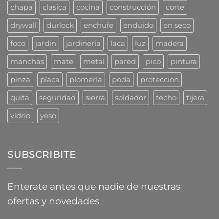
combaten
chapa
clasica
cocina
construcción
corte
los
profesionales
drywall
durlock
enchufe
enduido
en seco
foco
jardin
jardineria
laca
luz
madera
manchas
mate
metal
pared
pico
pintura
pinza
placa
plomería
poda
proteccion
quita
seguridad
sierra
soldador
techo
tijera
vidrio
yeso
SUBSCRIBITE
Enterate antes que nadie de nuestras
ofertas y novedades