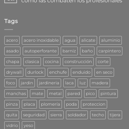
cómo las combaten los profesionales
¿Que
en
familia
mecha
segundos
No
de
usar
hay
tarugos
para
comentarios
DuoLine
taladro?
Tags
en
de
¿Problemas
Fischer
con
las
cucarachas?
acero
acero inoxidable
agua
alicate
aluminio
Mirá
cómo
asado
autoperforante
barniz
baño
carpintero
las
combaten
chapa
clasica
cocina
construcción
corte
los
profesionales
drywall
durlock
enchufe
enduido
en seco
foco
jardin
jardineria
laca
luz
madera
manchas
mate
metal
pared
pico
pintura
pinza
placa
plomería
poda
proteccion
quita
seguridad
sierra
soldador
techo
tijera
vidrio
yeso