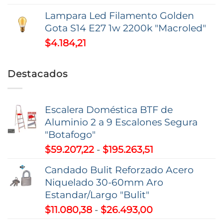
$52.585,26
Lampara Led Filamento Golden
Gota S14 E27 1w 2200k "Macroled"
$
4.184,21
Destacados
Escalera Doméstica BTF de
Aluminio 2 a 9 Escalones Segura
"Botafogo"
Rango
$
59.207,22
-
$
195.263,51
de
Candado Bulit Reforzado Acero
precios:
Niquelado 30-60mm Aro
desde
Estandar/Largo "Bulit"
$59.207,22
Rango
$
11.080,38
-
$
26.493,00
hasta
de