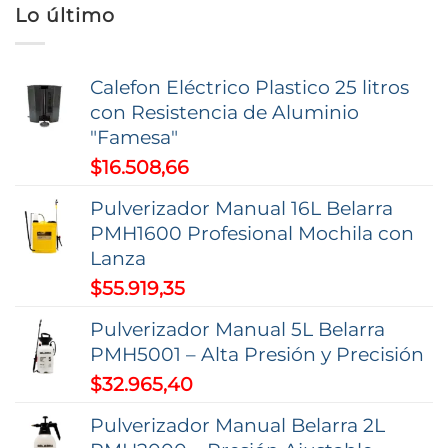
Lo último
opciones
se
pueden
Calefon Eléctrico Plastico 25 litros
elegir
con Resistencia de Aluminio
en
"Famesa"
la
$
16.508,66
página
de
Pulverizador Manual 16L Belarra
producto
PMH1600 Profesional Mochila con
Lanza
$
55.919,35
Pulverizador Manual 5L Belarra
PMH5001 – Alta Presión y Precisión
$
32.965,40
Pulverizador Manual Belarra 2L