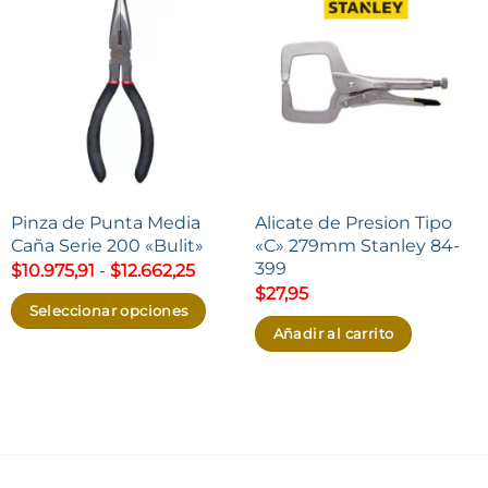
Pinza de Punta Media
Alicate de Presion Tipo
Caña Serie 200 «Bulit»
«C» 279mm Stanley 84-
399
Rango
$
10.975,91
-
$
12.662,25
de
$
27,95
precios:
Seleccionar opciones
desde
Añadir al carrito
$10.975,91
Este
hasta
producto
$12.662,25
tiene
múltiples
variantes.
Las