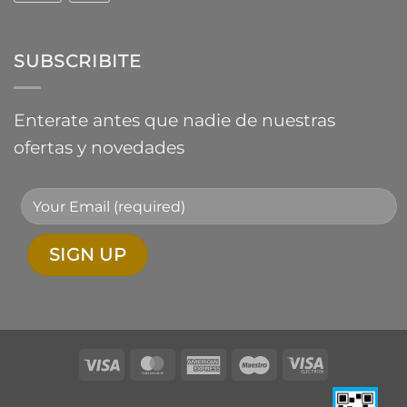
SUBSCRIBITE
Enterate antes que nadie de nuestras
ofertas y novedades
Visa
MasterCard
American
Maestro
Visa
Express
Electron