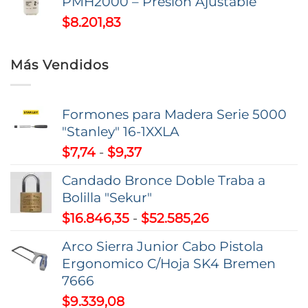
PMH2000 – Presión Ajustable
$
8.201,83
Más Vendidos
Formones para Madera Serie 5000
"Stanley" 16-1XXLA
Rango
$
7,74
-
$
9,37
de
Candado Bronce Doble Traba a
precios:
Bolilla "Sekur"
desde
Rango
$
16.846,35
-
$
52.585,26
$7,74
de
hasta
Arco Sierra Junior Cabo Pistola
precios:
$9,37
Ergonomico C/Hoja SK4 Bremen
desde
7666
$16.846,35
$
9.339,08
hasta