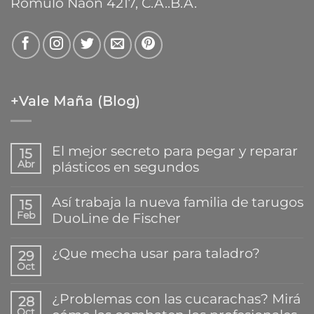
Rómulo Naón 4217, C.A..B.A.
+Vale Maña (Blog)
El mejor secreto para pegar y reparar
15
Abr
plásticos en segundos
No
hay
Así trabaja la nueva familia de tarugos
15
comentarios
Feb
DuoLine de Fischer
en
El
No
mejor
hay
¿Que mecha usar para taladro?
secreto
29
comentarios
para
Oct
en
No
pegar
Así
hay
y
trabaja
comentarios
reparar
¿Problemas con las cucarachas? Mirá
28
la
en
plásticos
Oct
nueva