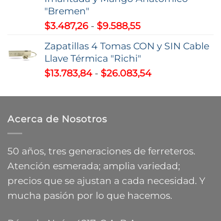
"Bremen"
Rango
$
3.487,26
-
$
9.588,55
de
Zapatillas 4 Tomas CON y SIN Cable
precios:
Llave Térmica "Richi"
desde
Rango
$
13.783,84
-
$
26.083,54
$3.487,26
de
hasta
precios:
$9.588,55
desde
Acerca de Nosotros
$13.783,84
hasta
$26.083,54
50 años, tres generaciones de ferreteros.
Atención esmerada; amplia variedad;
precios que se ajustan a cada necesidad. Y
mucha pasión por lo que hacemos.