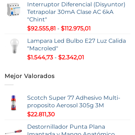
$195.263,51
Interruptor Diferencial (Disyuntor)
precios:
Tetrapolar 30mA Clase AC 6kA
desde
"Chint"
$11.080,38
Rango
$
92.555,81
-
$
112.975,01
hasta
de
$26.493,00
Lampara Led Bulbo E27 Luz Calida
precios:
"Macroled"
desde
Rango
$
1.544,73
-
$
2.342,01
$92.555,81
de
hasta
precios:
$112.975,01
Mejor Valorados
desde
$1.544,73
hasta
Scotch Super 77 Adhesivo Multi-
$2.342,01
proposito Aerosol 305g 3M
$
22.811,30
Destornillador Punta Plana
Imantada y Mango Anatómico