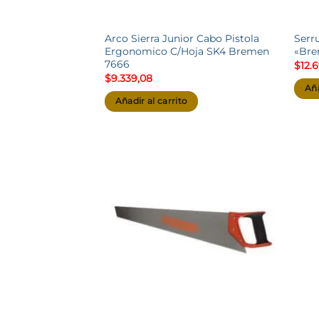
Arco Sierra Junior Cabo Pistola
Serr
Ergonomico C/Hoja SK4 Bremen
«Bre
7666
$
12.
$
9.339,08
Aña
Añadir al carrito