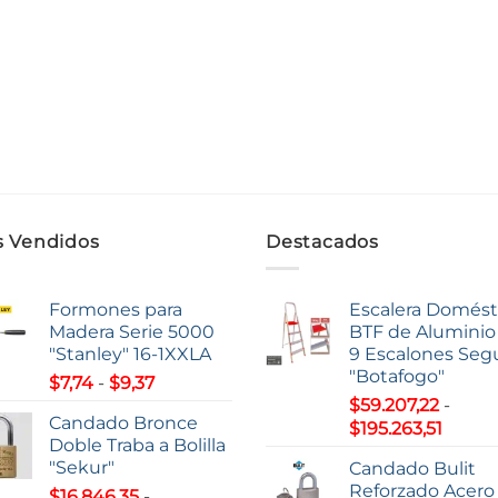
 Vendidos
Destacados
Formones para
Escalera Domést
Madera Serie 5000
BTF de Aluminio 
"Stanley" 16-1XXLA
9 Escalones Seg
"Botafogo"
Rango
$
7,74
-
$
9,37
de
$
59.207,22
-
Candado Bronce
Rang
precios:
$
195.263,51
Doble Traba a Bolilla
de
desde
"Sekur"
Candado Bulit
precio
$7,74
Reforzado Acero
$
16.846,35
-
desde