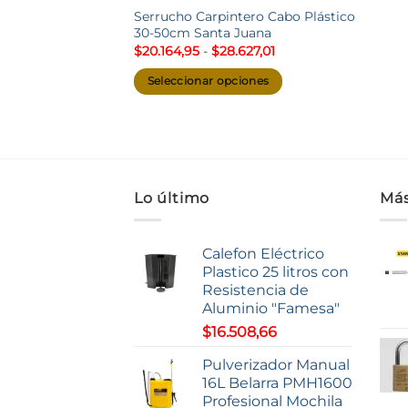
Serrucho Carpintero Cabo Plástico
30-50cm Santa Juana
Rango
$
20.164,95
-
$
28.627,01
de
precios:
Seleccionar opciones
desde
$20.164,95
Este
hasta
producto
$28.627,01
tiene
múltiples
variantes.
Lo último
Más
Las
opciones
se
Calefon Eléctrico
pueden
Plastico 25 litros con
Resistencia de
elegir
Aluminio "Famesa"
en
$
16.508,66
la
página
Pulverizador Manual
de
16L Belarra PMH1600
producto
Profesional Mochila