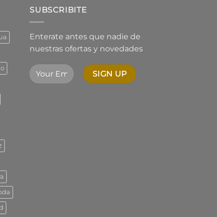
$1.544,73
SUBSCRIBITE
hasta
$2.342,01
Enterate antes que nadie de
ua
nuestras ofertas y novedades
ño
z
ra
oda
d