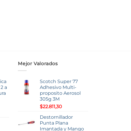
de
producto
Mejor Valorados
ica
Scotch Super 77
2 a
Adhesivo Multi-
ura
proposito Aerosol
305g 3M
$
22.811,30
o
Destornillador
Punta Plana
s:
Imantada y Mango