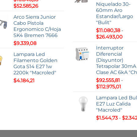
hasta
Niquelado 30-
Rango
$
52.585,26
$59.20
$9,37
60mm Aro
de
hasta
Estandar/Largo
Arco Sierra Junior
precios:
$195.2
"Bulit"
Cabo Pistola
desde
Ergonomico C/Hoja
$
11.080,38
-
$16.846,35
SK4 Bremen 7666
Rang
$
26.493,00
hasta
de
$
9.339,08
$52.585,26
Interruptor
precio
Diferencial
Lampara Led
desd
(Disyuntor)
Filamento Golden
$11.08
Tetrapolar 30mA
Gota S14 E27 1w
hasta
Clase AC 6kA "Ch
2200k "Macroled"
$26.4
$
92.555,81
-
$
4.184,21
Rango
$
112.975,01
de
Lampara Led Bu
precio
E27 Luz Calida
desde
"Macroled"
$92.55
$
1.544,73
-
$
2.342
hasta
$112.97