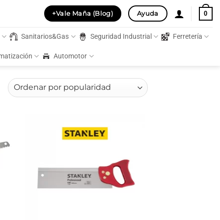
+Vale Maña (Blog)
Ayuda
0
s
Sanitarios&Gas
Seguridad Industrial
Ferretería
imatización
Automotor
Ordenado
por
popularidad