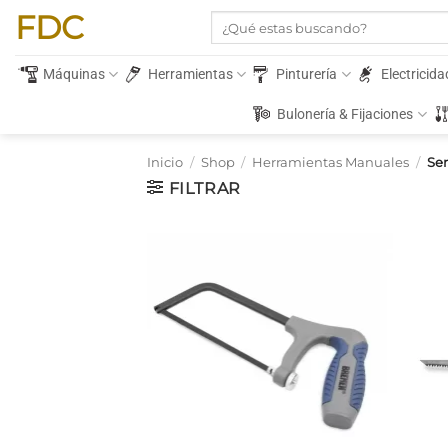
Saltar
FDC
Buscar
al
por:
contenido
Máquinas
Herramientas
Pinturería
Electricida
Bulonería & Fijaciones
Inicio
/
Shop
/
Herramientas Manuales
/
Ser
FILTRAR