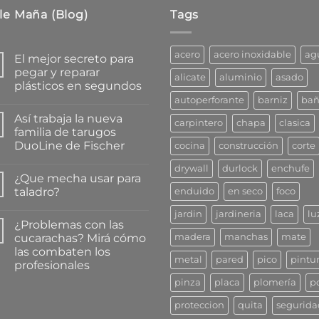
le Maña (Blog)
Tags
acero
acero inoxidable
ag
El mejor secreto para
pegar y reparar
alicate
aluminio
asado
plásticos en segundos
autoperforante
barniz
ba
No
hay
Así trabaja la nueva
comentarios
carpintero
chapa
clasica
en
familia de tarugos
El
DuoLine de Fischer
cocina
construcción
corte
mejor
secreto
No
para
drywall
durlock
enchufe
hay
pegar
¿Que mecha usar para
comentarios
y
en
taladro?
enduido
en seco
foco
reparar
Así
plásticos
trabaja
No
en
jardin
jardineria
laca
lu
la
hay
segundos
¿Problemas con las
nueva
comentarios
familia
en
cucarachas? Mirá cómo
madera
manchas
mate
de
¿Que
las combaten los
tarugos
mecha
metal
pared
pico
pintu
DuoLine
usar
profesionales
de
para
Fischer
taladro?
No
pinza
placa
plomería
p
hay
comentarios
proteccion
quita
segurida
en
¿Problemas