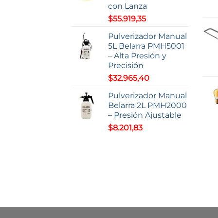
con Lanza
$
55.919,35
Pulverizador Manual
5L Belarra PMH5001
– Alta Presión y
Precisión
$
32.965,40
Pulverizador Manual
Belarra 2L PMH2000
– Presión Ajustable
$
8.201,83