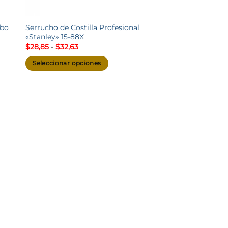
abo
Serrucho de Costilla Profesional
«Stanley» 15-88X
Rango
$
28,85
-
$
32,63
de
precios:
Seleccionar opciones
desde
$28,85
Este
hasta
producto
$32,63
tiene
múltiples
variantes.
Las
opciones
se
pueden
elegir
en
la
página