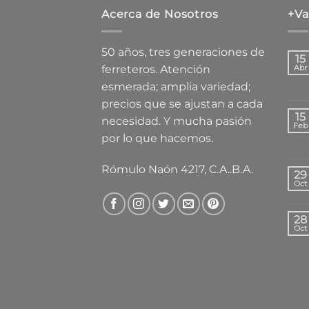
Acerca de Nosotros
+Va
50 años, tres generaciones de
15
ferreteros. Atención
Abr
esmerada; amplia variedad;
precios que se ajustan a cada
15
necesidad. Y mucha pasión
Feb
por lo que hacemos.
Rómulo Naón 4217, C.A..B.A.
29
Oct
28
Oct