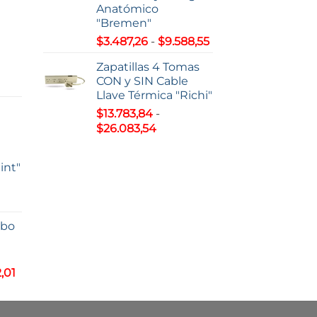
Anatómico
7,22
"Bremen"
Rango
$
3.487,26
-
$
9.588,55
63,51
de
Zapatillas 4 Tomas
precios:
CON y SIN Cable
o
desde
Llave Térmica "Richi"
$3.487,26
$
13.783,84
-
s:
hasta
Rango
$
26.083,54
e
$9.588,55
de
0,38
precios:
int"
desde
93,00
$13.783,84
hasta
$26.083,54
lbo
s:
5,81
Rango
,01
de
5,01
precios:
desde