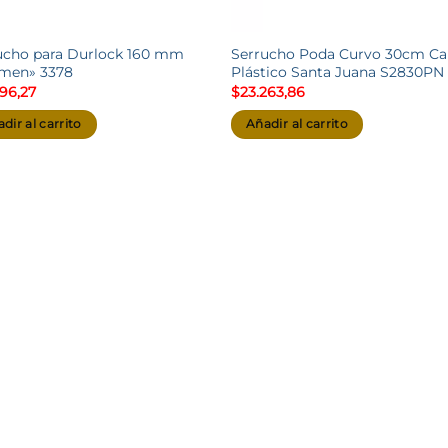
ucho para Durlock 160 mm
Serrucho Poda Curvo 30cm C
men» 3378
Plástico Santa Juana S2830PN
696,27
$
23.263,86
dir al carrito
Añadir al carrito