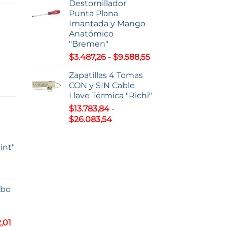
de
Destornillador
producto
Punta Plana
s:
Imantada y Mango
Anatómico
7,22
"Bremen"
Rango
$
3.487,26
-
$
9.588,55
63,51
de
Zapatillas 4 Tomas
precios:
CON y SIN Cable
o
desde
Llave Térmica "Richi"
$3.487,26
$
13.783,84
-
s:
hasta
Rango
$
26.083,54
e
$9.588,55
de
0,38
precios:
int"
desde
93,00
$13.783,84
hasta
$26.083,54
lbo
s:
5,81
Rango
,01