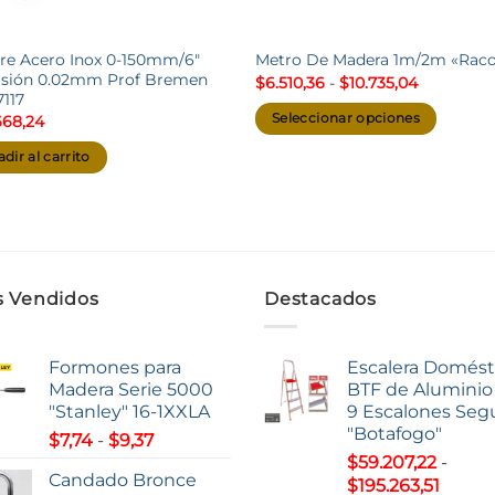
bre Acero Inox 0-150mm/6″
Metro De Madera 1m/2m «Raco
isión 0.02mm Prof Bremen
Rango
$
6.510,36
-
$
10.735,04
de
7117
precios:
Seleccionar opciones
668,24
desde
$6.510,36
Este
hasta
dir al carrito
producto
$10.735,0
tiene
múltiples
variantes.
Las
opciones
 Vendidos
Destacados
se
pueden
Formones para
Escalera Domést
elegir
Madera Serie 5000
BTF de Aluminio 
en
"Stanley" 16-1XXLA
9 Escalones Seg
la
"Botafogo"
Rango
$
7,74
-
$
9,37
página
de
$
59.207,22
-
de
Candado Bronce
Rang
precios:
$
195.263,51