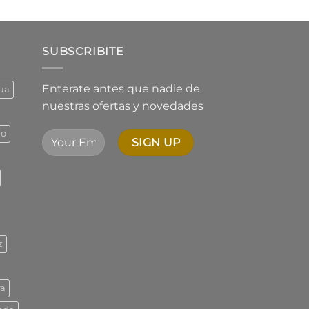
de
5,01
precios:
desde
$1.544,73
SUBSCRIBITE
hasta
$2.342,01
Enterate antes que nadie de
ua
nuestras ofertas y novedades
ño
z
ra