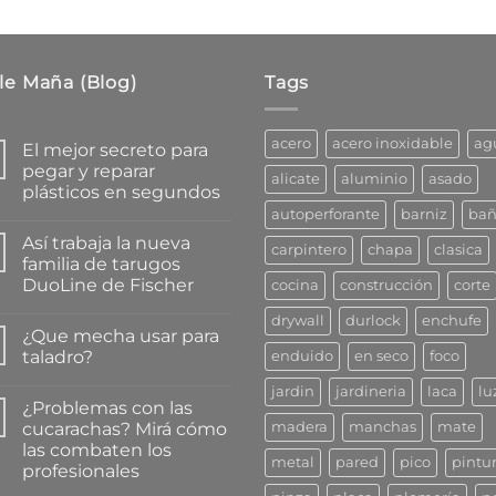
$112.97
le Maña (Blog)
Tags
acero
acero inoxidable
ag
El mejor secreto para
pegar y reparar
alicate
aluminio
asado
plásticos en segundos
autoperforante
barniz
ba
No
hay
Así trabaja la nueva
comentarios
carpintero
chapa
clasica
en
familia de tarugos
El
DuoLine de Fischer
cocina
construcción
corte
mejor
secreto
No
para
drywall
durlock
enchufe
hay
pegar
¿Que mecha usar para
comentarios
y
en
taladro?
enduido
en seco
foco
reparar
Así
plásticos
trabaja
No
en
jardin
jardineria
laca
lu
la
hay
segundos
¿Problemas con las
nueva
comentarios
familia
en
cucarachas? Mirá cómo
madera
manchas
mate
de
¿Que
las combaten los
tarugos
mecha
metal
pared
pico
pintu
DuoLine
usar
profesionales
de
para
Fischer
taladro?
No