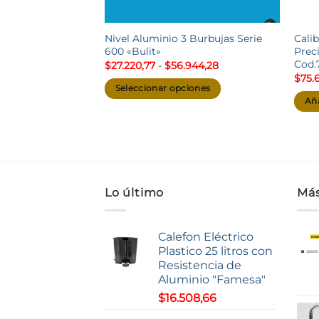
Nivel Aluminio 3 Burbujas Serie
Cali
600 «Bulit»
Prec
Cod.
Rango
$
27.220,77
-
$
56.944,28
de
$
75.
precios:
Seleccionar opciones
desde
Aña
$27.220,77
Este
hasta
producto
$56.944,28
tiene
múltiples
variantes.
Las
Lo último
Más
opciones
se
Calefon Eléctrico
pueden
Plastico 25 litros con
elegir
Resistencia de
en
Aluminio "Famesa"
la
$
16.508,66
página