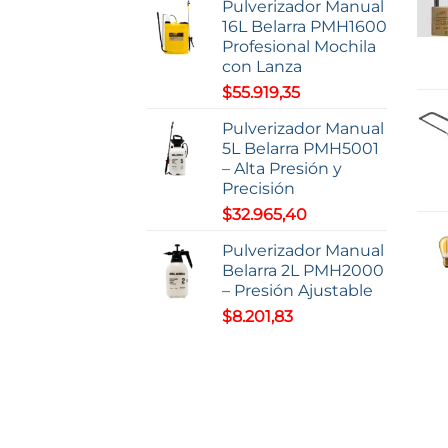
de
Pulverizador Manual
producto
16L Belarra PMH1600
Profesional Mochila
con Lanza
$
55.919,35
Pulverizador Manual
5L Belarra PMH5001
– Alta Presión y
Precisión
$
32.965,40
Pulverizador Manual
Belarra 2L PMH2000
– Presión Ajustable
$
8.201,83