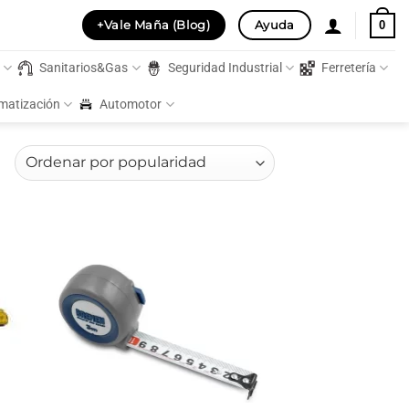
+Vale Maña (Blog)
Ayuda
0
s
Sanitarios&Gas
Seguridad Industrial
Ferretería
imatización
Automotor
Ordenado
por
popularidad