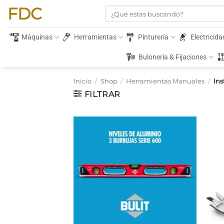
Saltar
FDC
Buscar
al
por:
contenido
Máquinas
Herramientas
Pinturería
Electricida
Bulonería & Fijaciones
Inicio
/
Shop
/
Herramientas Manuales
/
Ins
FILTRAR