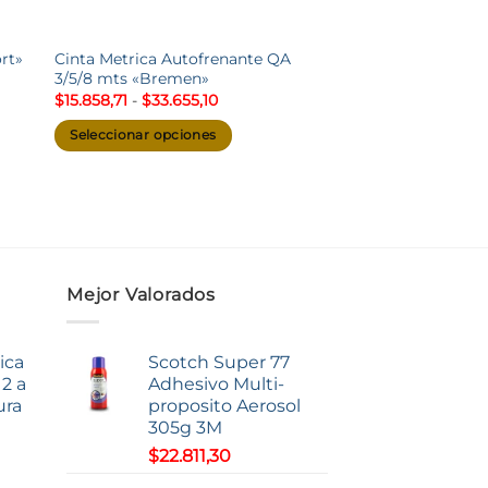
Cinta Metrica Autofrenante QA
rt»
3/5/8 mts «Bremen»
Rango
$
15.858,71
-
$
33.655,10
de
precios:
Seleccionar opciones
desde
$15.858,71
Este
4
hasta
producto
$33.655,10
tiene
múltiples
variantes.
Las
Mejor Valorados
opciones
se
ica
Scotch Super 77
pueden
2 a
Adhesivo Multi-
elegir
ura
proposito Aerosol
en
305g 3M
la
$
22.811,30
página
o