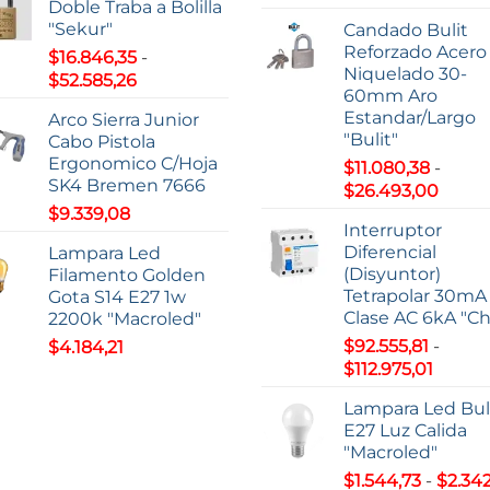
Doble Traba a Bolilla
producto
de
desde
"Sekur"
Candado Bulit
precio
$7,74
Reforzado Acero
$
16.846,35
-
desde
hasta
Niquelado 30-
Rango
$
52.585,26
$59.20
$9,37
60mm Aro
de
hasta
Estandar/Largo
Arco Sierra Junior
precios:
$195.2
"Bulit"
Cabo Pistola
desde
Ergonomico C/Hoja
$
11.080,38
-
$16.846,35
SK4 Bremen 7666
Rang
$
26.493,00
hasta
de
$
9.339,08
$52.585,26
Interruptor
precio
Diferencial
Lampara Led
desd
(Disyuntor)
Filamento Golden
$11.08
Tetrapolar 30mA
Gota S14 E27 1w
hasta
Clase AC 6kA "Ch
2200k "Macroled"
$26.4
$
92.555,81
-
$
4.184,21
Rango
$
112.975,01
de
Lampara Led Bu
precio
E27 Luz Calida
desde
"Macroled"
$92.55
$
1.544,73
-
$
2.342
hasta