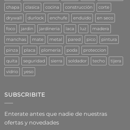
combaten
chapa
clasica
cocina
construcción
corte
los
profesionales
drywall
durlock
enchufe
enduido
en seco
foco
jardin
jardineria
laca
luz
madera
manchas
mate
metal
pared
pico
pintura
pinza
placa
plomería
poda
proteccion
quita
seguridad
sierra
soldador
techo
tijera
vidrio
yeso
SUBSCRIBITE
Enterate antes que nadie de nuestras
ofertas y novedades