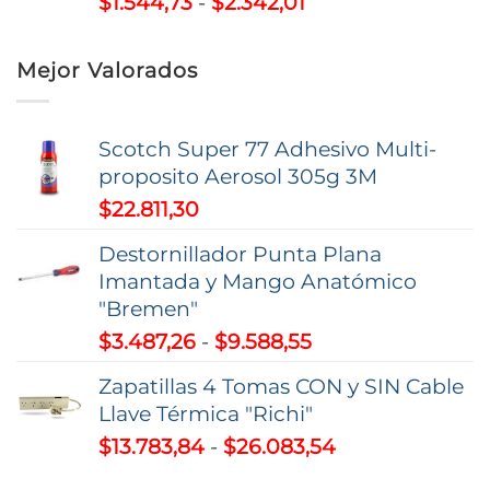
Rango
$
1.544,73
-
$
2.342,01
$92.555,81
de
hasta
precios:
$112.975,01
Mejor Valorados
desde
$1.544,73
hasta
Scotch Super 77 Adhesivo Multi-
$2.342,01
proposito Aerosol 305g 3M
$
22.811,30
Destornillador Punta Plana
Imantada y Mango Anatómico
"Bremen"
Rango
$
3.487,26
-
$
9.588,55
de
Zapatillas 4 Tomas CON y SIN Cable
precios:
Llave Térmica "Richi"
desde
Rango
$
13.783,84
-
$
26.083,54
$3.487,26
de
hasta