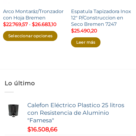
Arco Montaráz/Tronzador
Espatula Tapizadora Inox
con Hoja Bremen
12″ P/Construccion en
Seco Bremen 7247
Rango
$
22.769,57
-
$
26.683,10
de
$
25.490,20
precios:
Seleccionar opciones
desde
Leer más
$22.769,57
Este
hasta
producto
$26.683,10
tiene
múltiples
variantes.
Lo último
Las
opciones
se
Calefon Eléctrico Plastico 25 litros
pueden
con Resistencia de Aluminio
elegir
"Famesa"
en
$
16.508,66
la