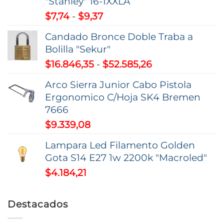
"Stanley" 16-1XXLA
Rango
$
7,74
-
$
9,37
de
Candado Bronce Doble Traba a
precios:
Bolilla "Sekur"
desde
Rango
$
16.846,35
-
$
52.585,26
$7,74
de
hasta
Arco Sierra Junior Cabo Pistola
precios:
$9,37
Ergonomico C/Hoja SK4 Bremen
desde
7666
$16.846,35
$
9.339,08
hasta
$52.585,26
Lampara Led Filamento Golden
Gota S14 E27 1w 2200k "Macroled"
$
4.184,21
Destacados