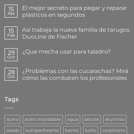
El mejor secreto para pegar y reparar
15
Abr
plásticos en segundos
No
hay
Así trabaja la nueva familia de tarugos
15
comentarios
Feb
DuoLine de Fischer
en
El
No
mejor
hay
¿Que mecha usar para taladro?
secreto
29
comentarios
para
Oct
en
No
pegar
Así
hay
y
trabaja
comentarios
reparar
¿Problemas con las cucarachas? Mirá
28
la
en
plásticos
Oct
cómo las combaten los profesionales
nueva
¿Que
en
familia
mecha
segundos
No
de
usar
hay
tarugos
para
comentarios
DuoLine
taladro?
Tags
en
de
¿Problemas
Fischer
con
las
cucarachas?
acero
acero inoxidable
agua
alicate
aluminio
Mirá
cómo
asado
autoperforante
barniz
baño
carpintero
las