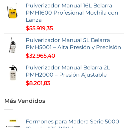
página
Pulverizador Manual 16L Belarra
de
PMH1600 Profesional Mochila con
producto
Lanza
$
55.919,35
Pulverizador Manual 5L Belarra
PMH5001 – Alta Presión y Precisión
$
32.965,40
Pulverizador Manual Belarra 2L
PMH2000 – Presión Ajustable
$
8.201,83
Más Vendidos
Formones para Madera Serie 5000