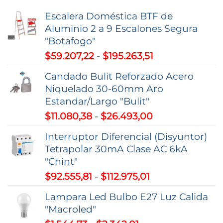
Escalera Doméstica BTF de
Aluminio 2 a 9 Escalones Segura
"Botafogo"
Rango
$
59.207,22
-
$
195.263,51
de
Candado Bulit Reforzado Acero
precios:
Niquelado 30-60mm Aro
desde
Estandar/Largo "Bulit"
$59.207,22
Rango
$
11.080,38
-
$
26.493,00
hasta
de
$195.263,51
Interruptor Diferencial (Disyuntor)
precios:
Tetrapolar 30mA Clase AC 6kA
desde
"Chint"
$11.080,38
Rango
$
92.555,81
-
$
112.975,01
hasta
de
$26.493,00
Lampara Led Bulbo E27 Luz Calida
precios:
"Macroled"
desde