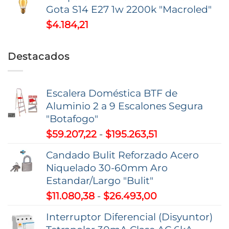
Gota S14 E27 1w 2200k "Macroled"
$
4.184,21
Destacados
Escalera Doméstica BTF de
Aluminio 2 a 9 Escalones Segura
"Botafogo"
Rango
$
59.207,22
-
$
195.263,51
de
Candado Bulit Reforzado Acero
precios:
Niquelado 30-60mm Aro
desde
Estandar/Largo "Bulit"
$59.207,22
Rango
$
11.080,38
-
$
26.493,00
hasta
de
$195.263,51
Interruptor Diferencial (Disyuntor)
precios: