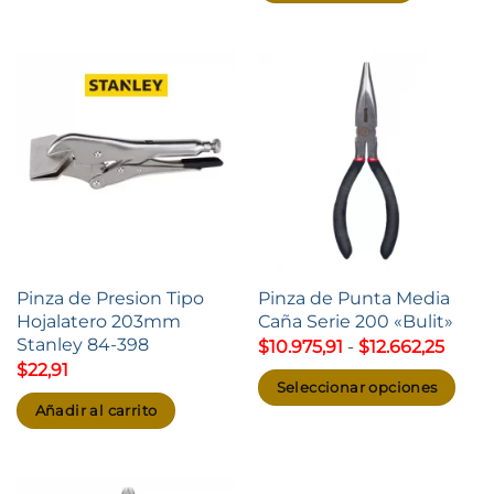
Pinza de Presion Tipo
Pinza de Punta Media
Hojalatero 203mm
Caña Serie 200 «Bulit»
Stanley 84-398
Rang
$
10.975,91
-
$
12.662,25
de
$
22,91
precio
Seleccionar opciones
desd
Añadir al carrito
$10.97
Este
hasta
producto
$12.6
tiene