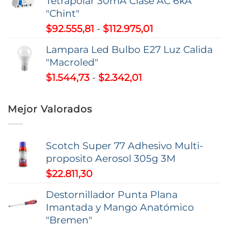
Tetrapolar 30mA Clase AC 6kA
desde
"Chint"
$11.080,38
Rango
$
92.555,81
-
$
112.975,01
hasta
de
$26.493,00
Lampara Led Bulbo E27 Luz Calida
precios:
"Macroled"
desde
Rango
$
1.544,73
-
$
2.342,01
$92.555,81
de
hasta
precios:
$112.975,01
Mejor Valorados
desde
$1.544,73
hasta
Scotch Super 77 Adhesivo Multi-
$2.342,01
proposito Aerosol 305g 3M
$
22.811,30
Destornillador Punta Plana
Imantada y Mango Anatómico
"Bremen"