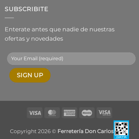
SUBSCRIBITE
Enterate antes que nadie de nuestras
ofertas y novedades
Visa
MasterCard
American
Maestro
Visa
Express
Electron
Copyright 2026 ©
Ferretería Don Carlos