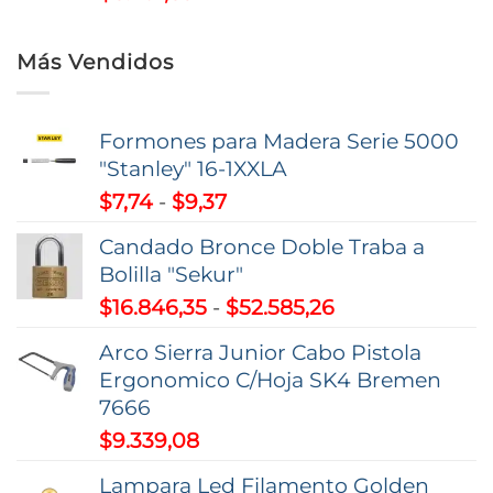
Más Vendidos
Formones para Madera Serie 5000
"Stanley" 16-1XXLA
Rango
$
7,74
-
$
9,37
de
Candado Bronce Doble Traba a
precios:
Bolilla "Sekur"
desde
Rango
$
16.846,35
-
$
52.585,26
$7,74
de
hasta
Arco Sierra Junior Cabo Pistola
precios:
$9,37
Ergonomico C/Hoja SK4 Bremen
desde
7666
$16.846,35
$
9.339,08
hasta
$52.585,26
Lampara Led Filamento Golden