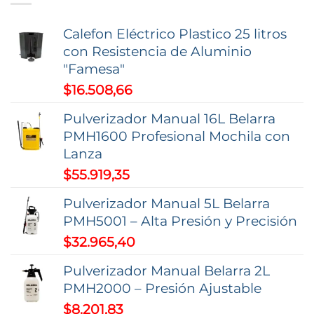
opciones
Calefon Eléctrico Plastico 25 litros
se
con Resistencia de Aluminio
pueden
"Famesa"
elegir
$
16.508,66
en
la
Pulverizador Manual 16L Belarra
página
PMH1600 Profesional Mochila con
de
Lanza
producto
$
55.919,35
Pulverizador Manual 5L Belarra
PMH5001 – Alta Presión y Precisión
$
32.965,40
Pulverizador Manual Belarra 2L
PMH2000 – Presión Ajustable
$
8.201,83