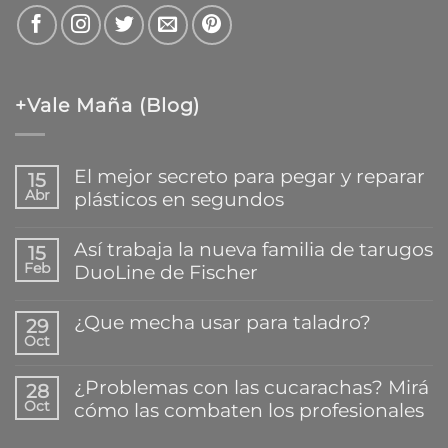
+Vale Maña (Blog)
El mejor secreto para pegar y reparar
15
Abr
plásticos en segundos
No
hay
Así trabaja la nueva familia de tarugos
15
comentarios
Feb
DuoLine de Fischer
en
El
No
mejor
hay
¿Que mecha usar para taladro?
secreto
29
comentarios
para
Oct
en
No
pegar
Así
hay
y
trabaja
comentarios
reparar
¿Problemas con las cucarachas? Mirá
28
la
en
plásticos
Oct
cómo las combaten los profesionales
nueva
¿Que
en
familia
mecha
segundos
No
de
usar