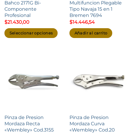
Bahco 2171G Bi-
Multifuncion Plegable
Componente
Tipo Navaja 15 en 1
Profesional
Bremen 7694
$
21.430,00
$
14.446,54
Seleccionar opciones
Añadir al carrito
Este
producto
tiene
múltiples
variantes.
Las
opciones
se
pueden
elegir
Pinza de Presion
Pinza de Presion
en
Mordaza Recta
Mordaza Curva
la
«Wembley» Cod.3155
«Wembley» Cod.20