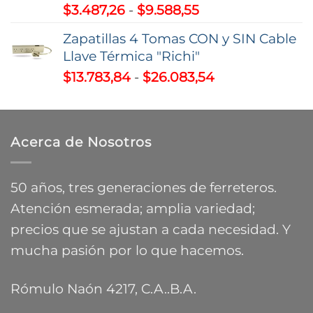
Rango
$
3.487,26
-
$
9.588,55
de
Zapatillas 4 Tomas CON y SIN Cable
precios:
Llave Térmica "Richi"
desde
Rango
$
13.783,84
-
$
26.083,54
$3.487,26
de
hasta
precios:
$9.588,55
desde
Acerca de Nosotros
$13.783,84
hasta
$26.083,54
50 años, tres generaciones de ferreteros.
Atención esmerada; amplia variedad;
precios que se ajustan a cada necesidad. Y
mucha pasión por lo que hacemos.
Rómulo Naón 4217, C.A..B.A.