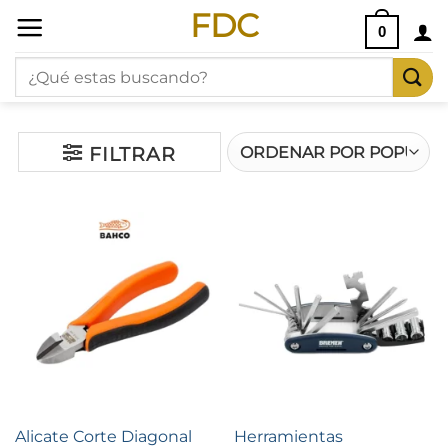
Saltar
FDC
0
al
Buscar
contenido
por:
FILTRAR
Alicate Corte Diagonal
Herramientas