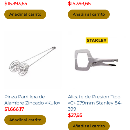
página
$
15.393,65
$
15.393,65
de
Añadir al carrito
Añadir al carrito
producto
Pinza Parrillera de
Alicate de Presion Tipo
Alambre Zincado «Kufo»
«C» 279mm Stanley 84-
399
$
1.666,17
$
27,95
Añadir al carrito
Añadir al carrito