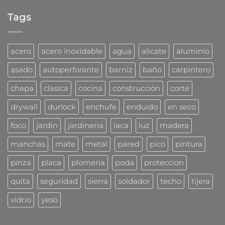
hay
tarugos
para
comentarios
DuoLine
taladro?
Tags
en
de
¿Problemas
Fischer
con
las
cucarachas?
acero
acero inoxidable
agua
alicate
aluminio
Mirá
cómo
asado
autoperforante
barniz
baño
carpintero
las
combaten
chapa
clasica
cocina
construcción
corte
los
profesionales
drywall
durlock
enchufe
enduido
en seco
foco
jardin
jardineria
laca
luz
madera
manchas
mate
metal
pared
pico
pintura
pinza
placa
plomería
poda
proteccion
quita
seguridad
sierra
soldador
techo
tijera
vidrio
yeso