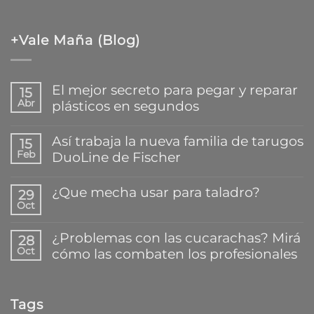
+Vale Maña (Blog)
El mejor secreto para pegar y reparar
15
Abr
plásticos en segundos
No
hay
Así trabaja la nueva familia de tarugos
15
comentarios
Feb
DuoLine de Fischer
en
El
No
mejor
hay
¿Que mecha usar para taladro?
secreto
29
comentarios
para
Oct
en
No
pegar
Así
hay
y
trabaja
comentarios
reparar
¿Problemas con las cucarachas? Mirá
28
la
en
plásticos
Oct
cómo las combaten los profesionales
nueva
¿Que
en
familia
mecha
segundos
No
de
usar
hay
tarugos
para
comentarios
DuoLine
taladro?
Tags
en
de