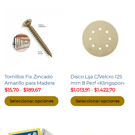
Tornillos Fix Zincado
Disco Lija C/Velcro 125
Amarillo para Madera
mm 8 Perf «Klingspor»
Rango
Rango
$
15,70
-
$
189,67
$
1.013,91
-
$
1.422,70
de
de
precios:
precios:
Seleccionar opciones
Seleccionar opciones
desde
desde
$15,70
$1.013,91
Este
Este
hasta
hasta
producto
producto
$189,67
$1.422,7
tiene
tiene
múltiples
múltiples