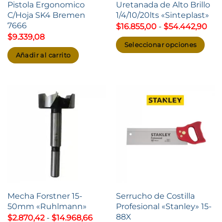
Pistola Ergonomico
Uretanada de Alto Brillo
C/Hoja SK4 Bremen
1/4/10/20lts «Sinteplast»
7666
Ra
$
16.855,00
-
$
54.442,90
de
$
9.339,08
prec
Seleccionar opciones
des
Añadir al carrito
$16
Este
has
producto
$54
tiene
múltiples
variantes.
Las
opciones
se
pueden
elegir
en
Mecha Forstner 15-
Serrucho de Costilla
la
50mm «Ruhlmann»
Profesional «Stanley» 15-
página
88X
Rango
$
2.870,42
-
$
14.968,66