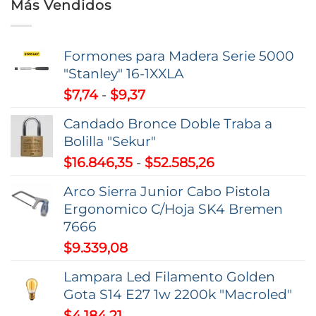
Más Vendidos
Formones para Madera Serie 5000
"Stanley" 16-1XXLA
Rango
$
7,74
-
$
9,37
de
Candado Bronce Doble Traba a
precios:
Bolilla "Sekur"
desde
Rango
$
16.846,35
-
$
52.585,26
$7,74
de
hasta
Arco Sierra Junior Cabo Pistola
precios:
$9,37
Ergonomico C/Hoja SK4 Bremen
desde
7666
$16.846,35
$
9.339,08
hasta
$52.585,26
Lampara Led Filamento Golden
Gota S14 E27 1w 2200k "Macroled"
$
4.184,21