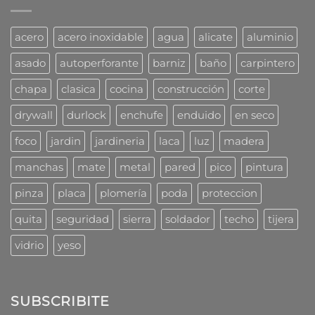
¿Problemas
Fischer
con
las
cucarachas?
acero
acero inoxidable
agua
alicate
aluminio
Mirá
cómo
asado
autoperforante
barniz
baño
carpintero
las
combaten
chapa
clasica
cocina
construcción
corte
los
profesionales
drywall
durlock
enchufe
enduido
en seco
foco
jardin
jardineria
laca
luz
madera
manchas
mate
metal
pared
pico
pintura
pinza
placa
plomería
poda
proteccion
quita
seguridad
sierra
soldador
techo
tijera
vidrio
yeso
SUBSCRIBITE