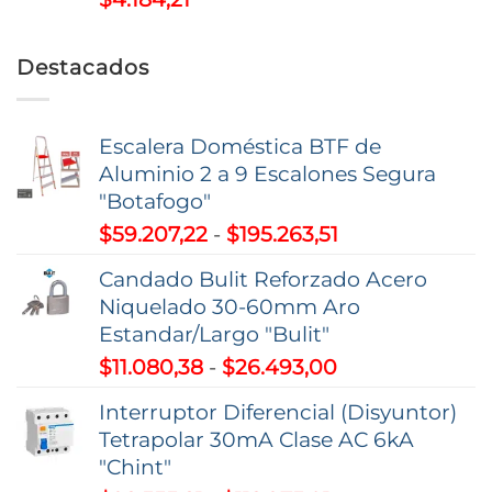
Destacados
Escalera Doméstica BTF de
Aluminio 2 a 9 Escalones Segura
"Botafogo"
Rango
$
59.207,22
-
$
195.263,51
de
Candado Bulit Reforzado Acero
precios:
Niquelado 30-60mm Aro
desde
Estandar/Largo "Bulit"
$59.207,22
Rango
$
11.080,38
-
$
26.493,00
hasta
de
$195.263,51
Interruptor Diferencial (Disyuntor)
precios:
Tetrapolar 30mA Clase AC 6kA
desde
"Chint"
$11.080,38