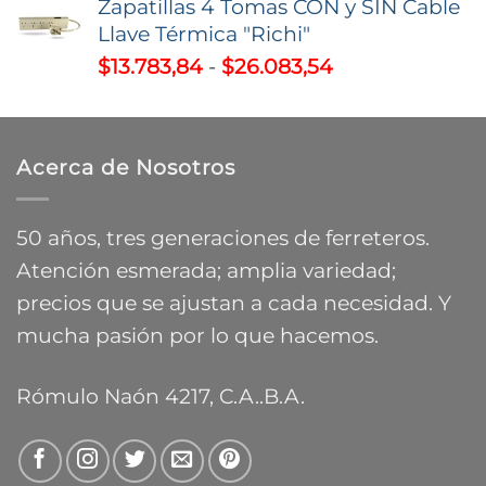
Zapatillas 4 Tomas CON y SIN Cable
precios:
Llave Térmica "Richi"
desde
Rango
$
13.783,84
-
$
26.083,54
$3.487,26
de
hasta
precios:
$9.588,55
desde
Acerca de Nosotros
$13.783,84
hasta
$26.083,54
50 años, tres generaciones de ferreteros.
Atención esmerada; amplia variedad;
precios que se ajustan a cada necesidad. Y
mucha pasión por lo que hacemos.
Rómulo Naón 4217, C.A..B.A.