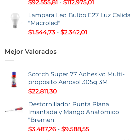
Rango
$
92.555,81
-
$
112.975,01
hasta
de
$26.493,00
Lampara Led Bulbo E27 Luz Calida
precios:
"Macroled"
desde
Rango
$
1.544,73
-
$
2.342,01
$92.555,81
de
hasta
precios:
$112.975,01
Mejor Valorados
desde
$1.544,73
hasta
Scotch Super 77 Adhesivo Multi-
$2.342,01
proposito Aerosol 305g 3M
$
22.811,30
Destornillador Punta Plana
Imantada y Mango Anatómico
"Bremen"
Rango
$
3.487,26
-
$
9.588,55
de