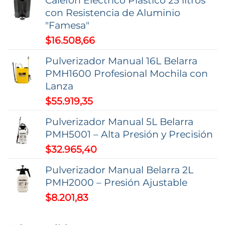
elegir
en
con Resistencia de Aluminio
en
la
"Famesa"
la
página
$
16.508,66
página
de
de
producto
Pulverizador Manual 16L Belarra
producto
PMH1600 Profesional Mochila con
Lanza
$
55.919,35
Pulverizador Manual 5L Belarra
PMH5001 – Alta Presión y Precisión
$
32.965,40
Pulverizador Manual Belarra 2L
PMH2000 – Presión Ajustable
$
8.201,83