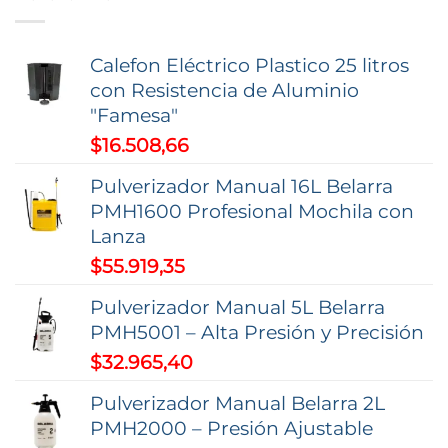
opciones
se
Calefon Eléctrico Plastico 25 litros
pueden
con Resistencia de Aluminio
elegir
"Famesa"
en
$
16.508,66
la
página
Pulverizador Manual 16L Belarra
de
PMH1600 Profesional Mochila con
producto
Lanza
$
55.919,35
Pulverizador Manual 5L Belarra
PMH5001 – Alta Presión y Precisión
$
32.965,40
Pulverizador Manual Belarra 2L
PMH2000 – Presión Ajustable