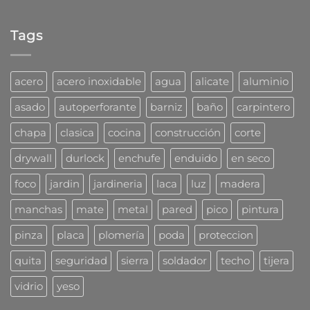
No
de
usar
hay
tarugos
para
comentarios
DuoLine
taladro?
Tags
en
de
¿Problemas
Fischer
con
las
cucarachas?
acero
acero inoxidable
agua
alicate
aluminio
Mirá
cómo
asado
autoperforante
barniz
baño
carpintero
las
combaten
chapa
clasica
cocina
construcción
corte
los
profesionales
drywall
durlock
enchufe
enduido
en seco
foco
jardin
jardineria
laca
luz
madera
manchas
mate
metal
pared
pico
pintura
pinza
placa
plomería
poda
proteccion
quita
seguridad
sierra
soldador
techo
tijera
vidrio
yeso