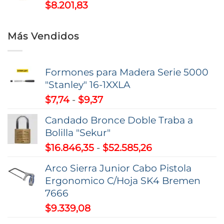
$
8.201,83
Más Vendidos
Formones para Madera Serie 5000
"Stanley" 16-1XXLA
Rango
$
7,74
-
$
9,37
de
Candado Bronce Doble Traba a
precios:
Bolilla "Sekur"
desde
Rango
$
16.846,35
-
$
52.585,26
$7,74
de
hasta
Arco Sierra Junior Cabo Pistola
precios:
$9,37
Ergonomico C/Hoja SK4 Bremen
desde
7666
$16.846,35
$
9.339,08
hasta
$52.585,26