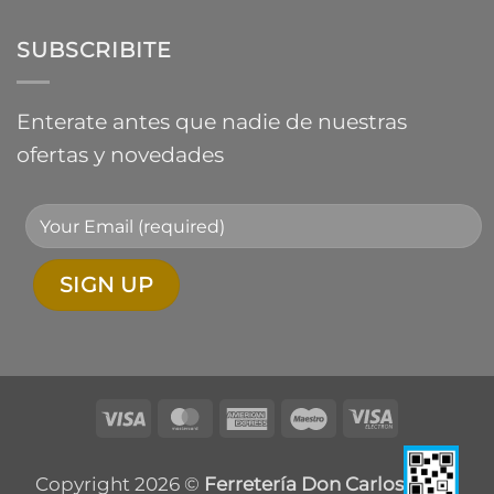
SUBSCRIBITE
Enterate antes que nadie de nuestras
ofertas y novedades
Visa
MasterCard
American
Maestro
Visa
Express
Electron
Copyright 2026 ©
Ferretería Don Carlos