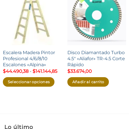
Escalera Madera Pintor
Disco Diamantado Turbo
Profesional 4/6/8/10
4.5″ «Aliafor» TR-4.5 Corte
Escalones «Alpina»
Rápido
Rango
$
44.490,38
-
$
141.144,85
$
33.674,00
de
precios:
Seleccionar opciones
Añadir al carrito
desde
$44.490,38
Este
hasta
producto
$141.144,85
tiene
múltiples
variantes.
Lo último
Las