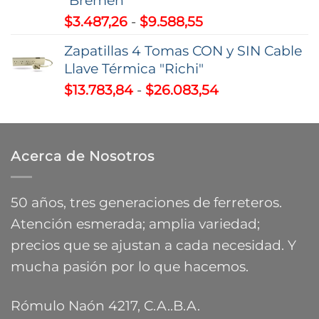
"Bremen"
Rango
$
3.487,26
-
$
9.588,55
de
Zapatillas 4 Tomas CON y SIN Cable
precios:
Llave Térmica "Richi"
desde
Rango
$
13.783,84
-
$
26.083,54
$3.487,26
de
hasta
precios:
$9.588,55
desde
Acerca de Nosotros
$13.783,84
hasta
$26.083,54
50 años, tres generaciones de ferreteros.
Atención esmerada; amplia variedad;
precios que se ajustan a cada necesidad. Y
mucha pasión por lo que hacemos.
Rómulo Naón 4217, C.A..B.A.