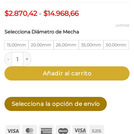
Rango
$
2.870,42
-
$
14.968,66
de
precios:
LIMPIAR
Selecciona Diámetro de Mecha
desde
$2.870,42
15.00mm
20.00mm
26.00mm
35.00mm
50.00mm
hasta
$14.968,66
Mecha Forstner 15-50mm "Ruhlmann" cantidad
Añadir al carrito
Selecciona la opción de envío
Visa
MasterCard
American
Maestro
Visa
Bank