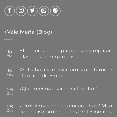
+Vale Maña (Blog)
El mejor secreto para pegar y reparar
15
Abr
plásticos en segundos
No
hay
Así trabaja la nueva familia de tarugos
15
comentarios
Feb
DuoLine de Fischer
en
El
No
mejor
hay
¿Que mecha usar para taladro?
secreto
29
comentarios
para
Oct
en
No
pegar
Así
hay
y
trabaja
comentarios
reparar
¿Problemas con las cucarachas? Mirá
28
la
en
plásticos
Oct
cómo las combaten los profesionales
nueva
¿Que
en
familia
mecha
segundos