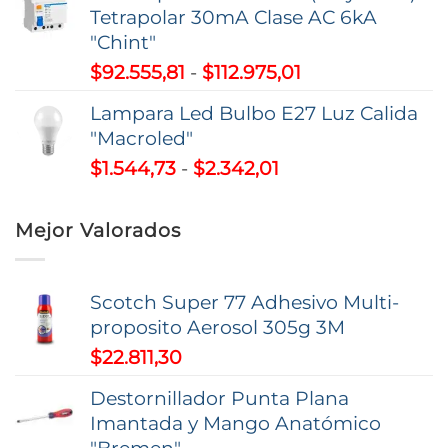
precios:
Tetrapolar 30mA Clase AC 6kA
desde
"Chint"
$11.080,38
Rango
$
92.555,81
-
$
112.975,01
hasta
de
$26.493,00
Lampara Led Bulbo E27 Luz Calida
precios:
"Macroled"
desde
Rango
$
1.544,73
-
$
2.342,01
$92.555,81
de
hasta
precios:
$112.975,01
Mejor Valorados
desde
$1.544,73
hasta
Scotch Super 77 Adhesivo Multi-
$2.342,01
proposito Aerosol 305g 3M
$
22.811,30
Destornillador Punta Plana
Imantada y Mango Anatómico