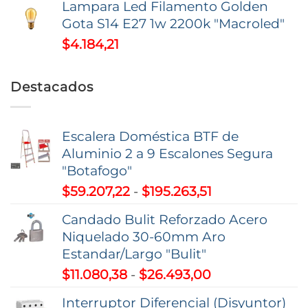
Lampara Led Filamento Golden
Gota S14 E27 1w 2200k "Macroled"
$
4.184,21
Destacados
Escalera Doméstica BTF de
Aluminio 2 a 9 Escalones Segura
"Botafogo"
Rango
$
59.207,22
-
$
195.263,51
de
Candado Bulit Reforzado Acero
precios:
Niquelado 30-60mm Aro
desde
Estandar/Largo "Bulit"
$59.207,22
Rango
$
11.080,38
-
$
26.493,00
hasta
de
$195.263,51
Interruptor Diferencial (Disyuntor)