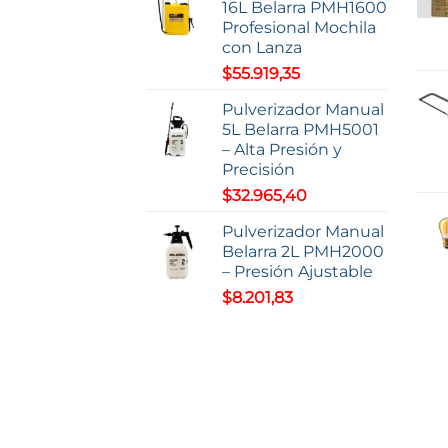
producto
16L Belarra PMH1600
Profesional Mochila
con Lanza
$
55.919,35
Pulverizador Manual
5L Belarra PMH5001
– Alta Presión y
Precisión
$
32.965,40
Pulverizador Manual
Belarra 2L PMH2000
– Presión Ajustable
$
8.201,83