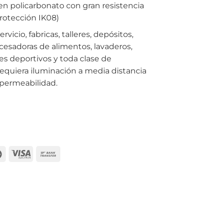
en policarbonato con gran resistencia
rotección IK08)
rvicio, fabricas, talleres, depósitos,
ocesadoras de alimentos, lavaderos,
s deportivos y toda clase de
equiera iluminación a media distancia
mpermeabilidad.
can
Maestro
Visa
Bank
ss
Electron
Transfer