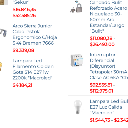
"Sekur"
Candado Bulit
precio
$7,74
producto
Reforzado Acero
$
16.846,35
-
desde
hasta
Niquelado 30-
Rango
$
52.585,26
$59.20
$9,37
60mm Aro
de
hasta
Estandar/Largo
Arco Sierra Junior
precios:
$195.2
"Bulit"
Cabo Pistola
desde
Ergonomico C/Hoja
$
11.080,38
-
$16.846,35
SK4 Bremen 7666
Rang
$
26.493,00
hasta
de
$
9.339,08
$52.585,26
Interruptor
precio
Diferencial
Lampara Led
desd
(Disyuntor)
Filamento Golden
$11.08
Tetrapolar 30mA
Gota S14 E27 1w
hasta
Clase AC 6kA "Ch
2200k "Macroled"
$26.4
$
92.555,81
-
$
4.184,21
Rango
$
112.975,01
de
Lampara Led Bu
precio
E27 Luz Calida
desde
"Macroled"
$92.55
$
1.544,73
-
$
2.342
hasta
$112.97