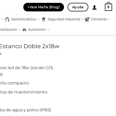
+Vale Maña (Blog)
Ayuda
0
s
Sanitarios&Gas
Seguridad Industrial
Ferretería
imatización
Automotor
 Estanco Doble 2x18w
»
bos led de 18w (zócalo G13,
a)
seño compacto
astos de mantenimiento
eba de agua y polvo (IP65)