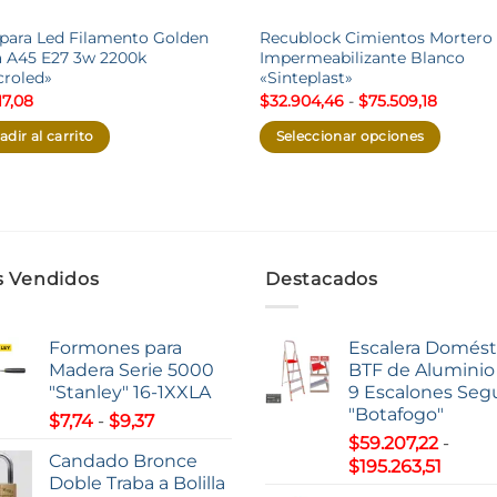
ara Led Filamento Golden
Recublock Cimientos Mortero
 A45 E27 3w 2200k
Impermeabilizante Blanco
roled»
«Sinteplast»
Rango
17,08
$
32.904,46
-
$
75.509,18
de
precios:
adir al carrito
Seleccionar opciones
desde
$32.904
Este
hasta
producto
$75.509
tiene
múltiples
variantes.
 Vendidos
Destacados
Las
opciones
se
Formones para
Escalera Domést
pueden
Madera Serie 5000
BTF de Aluminio 
"Stanley" 16-1XXLA
9 Escalones Seg
elegir
"Botafogo"
Rango
en
$
7,74
-
$
9,37
de
$
59.207,22
-
la
Candado Bronce
Rang
precios:
$
195.263,51
página
Doble Traba a Bolilla
de
desde
de