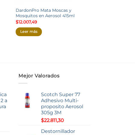
DardonPro Mata Moscas y
Anteojo Seguridad
Mosquitos en Aerosol 415ml
Patilla Regulable 
Art.900499
$
12.007,49
$
3.691,80
Leer más
Añadir al carrito
,46
,18
Mejor Valorados
ica
Scotch Super 77
2 a
Adhesivo Multi-
ura
proposito Aerosol
305g 3M
$
22.811,30
o
Destornillador