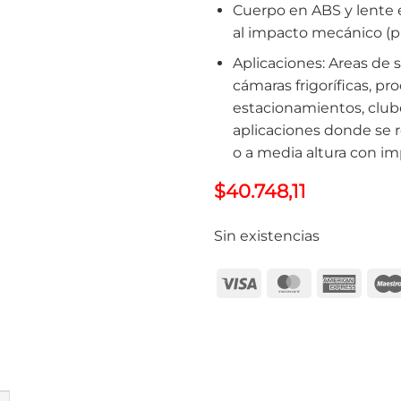
Cuerpo en ABS y lente 
al impacto mecánico (p
Aplicaciones: Areas de se
cámaras frigoríficas, pr
estacionamientos, clube
aplicaciones donde se r
o a media altura con i
$
40.748,11
Sin existencias
Visa
MasterCard
Ameri
Expre