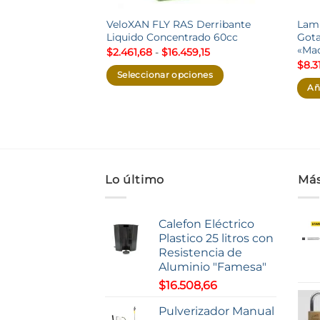
VeloXAN FLY RAS Derribante
Lamp
Liquido Concentrado 60cc
Gota
«Mac
Rango
$
2.461,68
-
$
16.459,15
de
$
8.3
precios:
Seleccionar opciones
desde
Añ
$2.461,68
Este
hasta
producto
$16.459,15
tiene
múltiples
variantes.
Las
Lo último
Más
opciones
se
Calefon Eléctrico
pueden
Plastico 25 litros con
elegir
Resistencia de
en
Aluminio "Famesa"
la
$
16.508,66
página
de
Pulverizador Manual