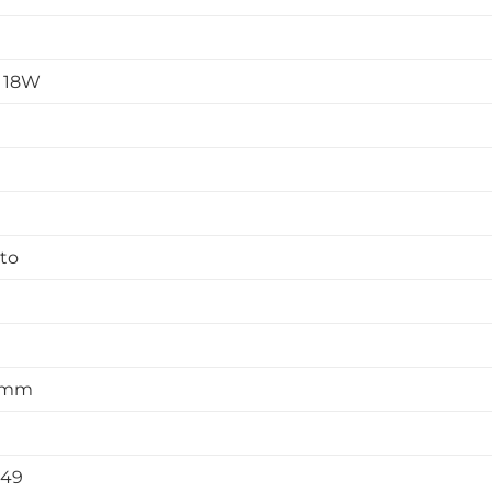
8 18W
ato
58mm
549