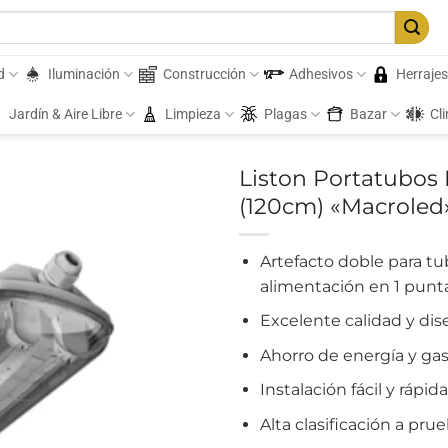
d
Iluminación
Construcción
Adhesivos
Herraje
Jardín & Aire Libre
Limpieza
Plagas
Bazar
Cl
Liston Portatubos
(120cm) «Macroled
Artefacto doble para tu
alimentación en 1 punt
Excelente calidad y di
Ahorro de energía y g
Instalación fácil y rápida
Alta clasificación a pru