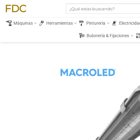
Saltar
FDC
Buscar
al
por:
contenido
Máquinas
Herramientas
Pinturería
Electricida
Bulonería & Fijaciones