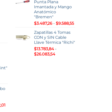
Punta Plana
s:
Imantada y Mango
Anatómico
7,22
"Bremen"
Rango
$
3.487,26
-
$
9.588,55
63,51
de
Zapatillas 4 Tomas
precios:
CON y SIN Cable
o
desde
Llave Térmica "Richi"
$3.487,26
$
13.783,84
-
s:
hasta
Rango
$
26.083,54
e
$9.588,55
de
0,38
precios:
int"
desde
93,00
$13.783,84
hasta
$26.083,54
lbo
s:
5,81
Rango
,01
de
5,01