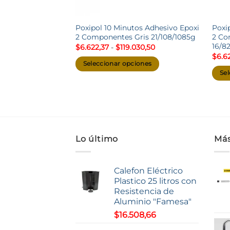
Poxipol 10 Minutos Adhesivo Epoxi
Poxi
2 Componentes Gris 21/108/1085g
2 Co
16/8
Rango
$
6.622,37
-
$
119.030,50
de
$
6.6
precios:
Seleccionar opciones
desde
Sel
$6.622,37
Este
hasta
Este
producto
$119.030,50
prod
tiene
tiene
múltiples
múlt
variantes.
varia
Las
Lo último
Más
Las
opciones
opci
se
se
Calefon Eléctrico
pueden
pued
Plastico 25 litros con
elegir
Resistencia de
elegi
en
Aluminio "Famesa"
en
la
$
16.508,66
la
página
pági