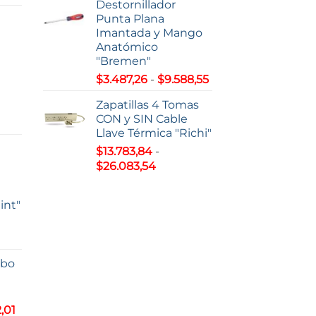
Destornillador
Punta Plana
s:
Imantada y Mango
Anatómico
7,22
"Bremen"
Rango
$
3.487,26
-
$
9.588,55
63,51
de
Zapatillas 4 Tomas
precios:
CON y SIN Cable
o
desde
Llave Térmica "Richi"
$3.487,26
$
13.783,84
-
s:
hasta
Rango
$
26.083,54
e
$9.588,55
de
0,38
precios:
int"
desde
93,00
$13.783,84
hasta
$26.083,54
lbo
s:
5,81
Rango
,01