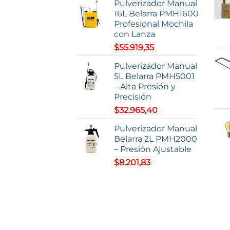
de
Pulverizador Manual
de
producto
16L Belarra PMH1600
prod
Profesional Mochila
con Lanza
$
55.919,35
Pulverizador Manual
5L Belarra PMH5001
– Alta Presión y
Precisión
$
32.965,40
Pulverizador Manual
Belarra 2L PMH2000
– Presión Ajustable
$
8.201,83