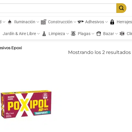
d
Iluminación
Construcción
Adhesivos
Herraje
Jardín & Aire Libre
Limpieza
Plagas
Bazar
Cl
sivos Epoxi
Mostrando los 2 resultados