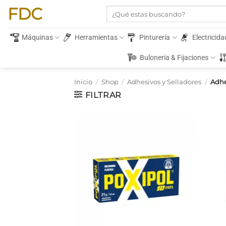
Saltar
FDC
Buscar
al
por:
contenido
Máquinas
Herramientas
Pinturería
Electricida
Bulonería & Fijaciones
Inicio
/
Shop
/
Adhesivos y Selladores
/
Adhe
FILTRAR