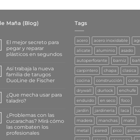
$112.97
le Maña (Blog)
Tags
acero
acero inoxidable
ag
El mejor secreto para
pegar y reparar
alicate
aluminio
asado
plásticos en segundos
autoperforante
barniz
ba
No
hay
Así trabaja la nueva
comentarios
carpintero
chapa
clasica
en
familia de tarugos
El
DuoLine de Fischer
cocina
construcción
corte
mejor
secreto
No
para
drywall
durlock
enchufe
hay
pegar
¿Que mecha usar para
comentarios
y
en
taladro?
enduido
en seco
foco
reparar
Así
plásticos
trabaja
No
en
jardin
jardineria
laca
lu
la
hay
segundos
¿Problemas con las
nueva
comentarios
familia
en
cucarachas? Mirá cómo
madera
manchas
mate
de
¿Que
las combaten los
tarugos
mecha
metal
pared
pico
pintu
DuoLine
usar
profesionales
de
para
Fischer
taladro?
No