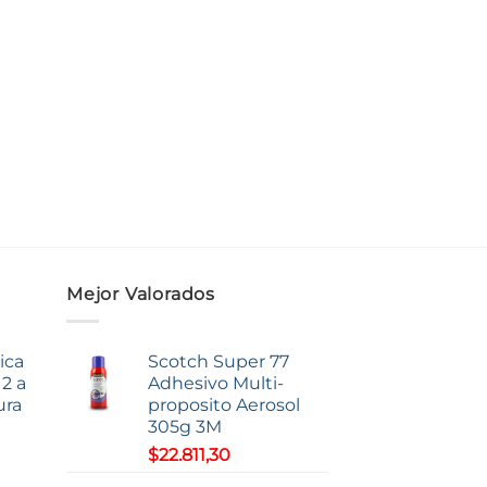
Mejor Valorados
ica
Scotch Super 77
2 a
Adhesivo Multi-
ura
proposito Aerosol
305g 3M
$
22.811,30
o