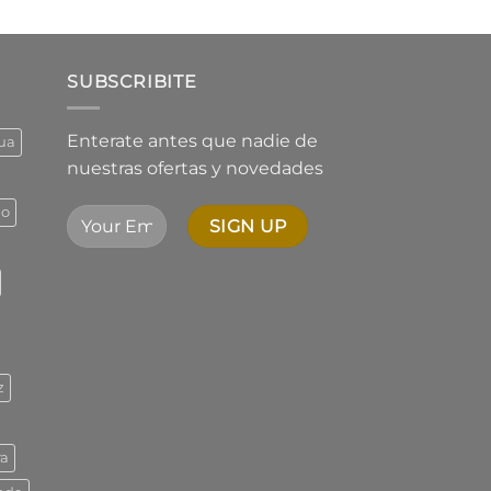
de
5,01
precios:
desde
$1.544,73
SUBSCRIBITE
hasta
$2.342,01
Enterate antes que nadie de
ua
nuestras ofertas y novedades
ño
z
ra