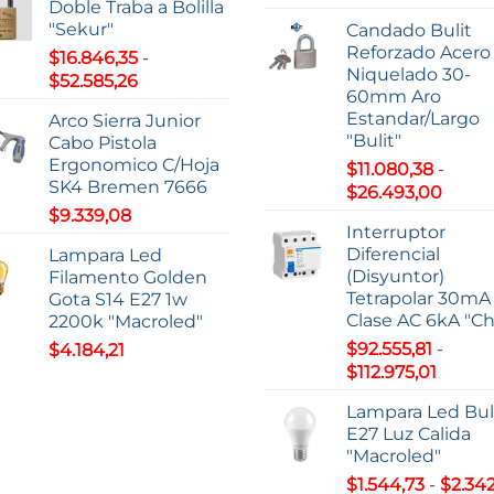
Doble Traba a Bolilla
de
desde
"Sekur"
Candado Bulit
precio
$7,74
ucto
Reforzado Acero
$
16.846,35
-
desde
hasta
Niquelado 30-
Rango
$
52.585,26
$59.20
$9,37
60mm Aro
de
hasta
Estandar/Largo
Arco Sierra Junior
precios:
$195.2
"Bulit"
Cabo Pistola
desde
Ergonomico C/Hoja
$
11.080,38
-
$16.846,35
SK4 Bremen 7666
Rang
$
26.493,00
hasta
de
$
9.339,08
$52.585,26
Interruptor
precio
Diferencial
Lampara Led
desd
(Disyuntor)
Filamento Golden
$11.08
Tetrapolar 30mA
Gota S14 E27 1w
hasta
Clase AC 6kA "Ch
2200k "Macroled"
$26.4
$
92.555,81
-
$
4.184,21
Rango
$
112.975,01
de
Lampara Led Bu
precio
E27 Luz Calida
desde
"Macroled"
$92.55
$
1.544,73
-
$
2.342
hasta