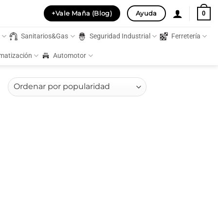
+Vale Maña (Blog)
Ayuda
0
s
Sanitarios&Gas
Seguridad Industrial
Ferretería
imatización
Automotor
Ordenado
por
popularidad