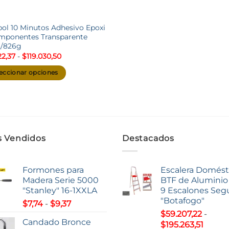
pol 10 Minutos Adhesivo Epoxi
mponentes Transparente
2/826g
Rango
22,37
-
$
119.030,50
de
precios:
eccionar opciones
desde
$6.622,37
hasta
ucto
$119.030,50
iples
ntes.
 Vendidos
Destacados
ones
Formones para
Escalera Domést
en
Madera Serie 5000
BTF de Aluminio 
"Stanley" 16-1XXLA
9 Escalones Seg
r
"Botafogo"
Rango
$
7,74
-
$
9,37
de
$
59.207,22
-
Candado Bronce
Rang
precios:
$
195.263,51
na