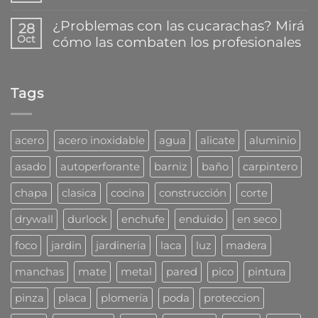
pegar
Así
hay
y
trabaja
comentarios
reparar
¿Problemas con las cucarachas? Mirá
28
la
en
plásticos
Oct
cómo las combaten los profesionales
nueva
¿Que
en
familia
mecha
segundos
No
de
usar
hay
tarugos
para
comentarios
DuoLine
taladro?
Tags
en
de
¿Problemas
Fischer
con
las
cucarachas?
acero
acero inoxidable
agua
alicate
aluminio
Mirá
cómo
asado
autoperforante
barniz
baño
carpintero
las
combaten
chapa
clasica
cocina
construcción
corte
los
profesionales
drywall
durlock
enchufe
enduido
en seco
foco
jardin
jardineria
laca
luz
madera
manchas
mate
metal
pared
pico
pintura
pinza
placa
plomería
poda
proteccion