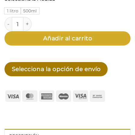
desde
$6.227,11
1 litro
500ml
hasta
Merclin Destapa Cañerias Max Gel cantidad
$8.890,53
Añadir al carrito
Selecciona la opción de envío
Visa
MasterCard
American
Maestro
Visa
Bank
Express
Electron
Transfer