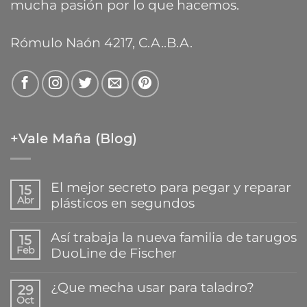
mucha pasión por lo que hacemos.
Rómulo Naón 4217, C.A..B.A.
+Vale Maña (Blog)
El mejor secreto para pegar y reparar
15
Abr
plásticos en segundos
No
hay
Así trabaja la nueva familia de tarugos
15
comentarios
Feb
DuoLine de Fischer
en
El
No
mejor
hay
¿Que mecha usar para taladro?
secreto
29
comentarios
para
Oct
en
No