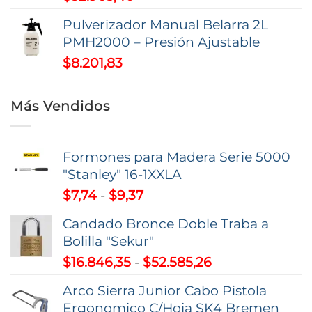
Pulverizador Manual Belarra 2L
PMH2000 – Presión Ajustable
$
8.201,83
Más Vendidos
Formones para Madera Serie 5000
"Stanley" 16-1XXLA
Rango
$
7,74
-
$
9,37
de
Candado Bronce Doble Traba a
precios:
Bolilla "Sekur"
desde
Rango
$
16.846,35
-
$
52.585,26
$7,74
de
hasta
Arco Sierra Junior Cabo Pistola
precios:
$9,37
Ergonomico C/Hoja SK4 Bremen