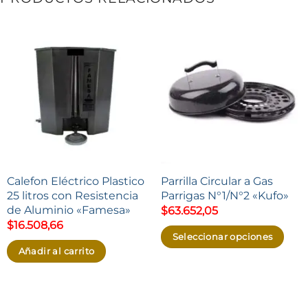
Calefon Eléctrico Plastico
Parrilla Circular a Gas
25 litros con Resistencia
Parrigas N°1/N°2 «Kufo»
de Aluminio «Famesa»
$
63.652,05
$
16.508,66
Seleccionar opciones
Añadir al carrito
Este
producto
tiene