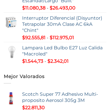
Estandar/Largo "Bulit"
$59.207,22
Rango
$
11.080,38
-
$
26.493,00
hasta
de
$195.263,51
Interruptor Diferencial (Disyuntor)
precios:
Tetrapolar 30mA Clase AC 6kA
desde
"Chint"
$11.080,38
Rango
$
92.555,81
-
$
112.975,01
hasta
de
$26.493,00
Lampara Led Bulbo E27 Luz Calida
precios:
"Macroled"
desde
Rango
$
1.544,73
-
$
2.342,01
$92.555,81
de
hasta
precios:
$112.975,01
Mejor Valorados
desde
$1.544,73
hasta
Scotch Super 77 Adhesivo Multi-
$2.342,01
proposito Aerosol 305g 3M
$
22.811,30