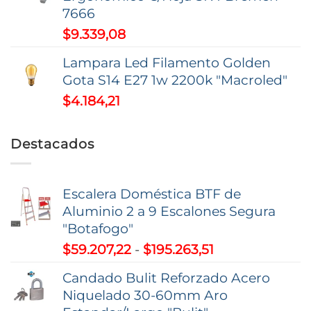
desde
7666
$16.846,35
$
9.339,08
hasta
$52.585,26
Lampara Led Filamento Golden
Gota S14 E27 1w 2200k "Macroled"
$
4.184,21
Destacados
Escalera Doméstica BTF de
Aluminio 2 a 9 Escalones Segura
"Botafogo"
Rango
$
59.207,22
-
$
195.263,51
de
Candado Bulit Reforzado Acero
precios:
Niquelado 30-60mm Aro
desde