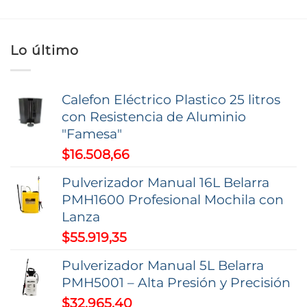
múltiples
variantes.
Las
Lo último
opciones
se
pueden
Calefon Eléctrico Plastico 25 litros
elegir
con Resistencia de Aluminio
en
"Famesa"
la
$
16.508,66
página
de
Pulverizador Manual 16L Belarra
producto
PMH1600 Profesional Mochila con
Lanza
$
55.919,35
Pulverizador Manual 5L Belarra
PMH5001 – Alta Presión y Precisión
$
32.965,40