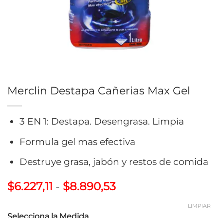
Merclin Destapa Cañerias Max Gel
3 EN 1: Destapa. Desengrasa. Limpia
Formula gel mas efectiva
Destruye grasa, jabón y restos de comida
Rango
$
6.227,11
-
$
8.890,53
de
precios:
LIMPIAR
Selecciona la Medida