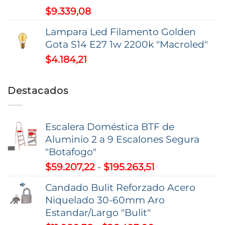
$
9.339,08
hasta
$52.585,26
Lampara Led Filamento Golden
Gota S14 E27 1w 2200k "Macroled"
$
4.184,21
Destacados
Escalera Doméstica BTF de
Aluminio 2 a 9 Escalones Segura
"Botafogo"
Rango
$
59.207,22
-
$
195.263,51
de
Candado Bulit Reforzado Acero
precios:
Niquelado 30-60mm Aro
desde
Estandar/Largo "Bulit"
$59.207,22