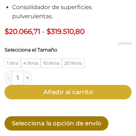
Consolidador de superficies
pulverulentas.
Rango
$
20.066,71
-
$
319.510,80
de
precios:
LIMPIAR
Selecciona el Tamaño
desde
$20.066,71
1 litro
4 litros
10 litros
20 litros
hasta
$319.510,80
Tacuru Aditivo Vinílico Multiuso "Weber" cantidad
Añadir al carrito
Selecciona la opción de envío