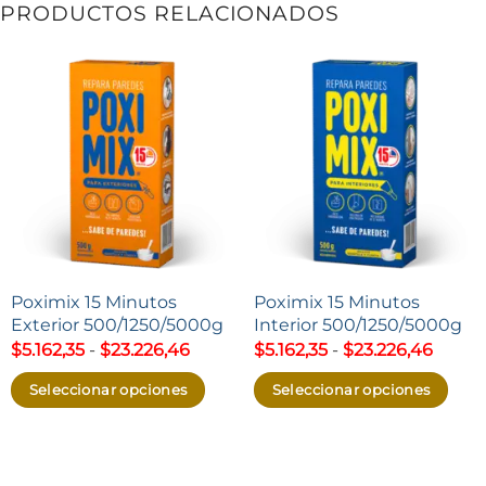
PRODUCTOS RELACIONADOS
Poximix 15 Minutos
Poximix 15 Minutos
Exterior 500/1250/5000g
Interior 500/1250/5000g
Rango
Rang
$
5.162,35
-
$
23.226,46
$
5.162,35
-
$
23.226,46
de
de
precios:
precio
Seleccionar opciones
Seleccionar opciones
desde
desde
$5.162,35
$5.162
Este
Este
hasta
hasta
producto
producto
$23.226,46
$23.22
tiene
tiene