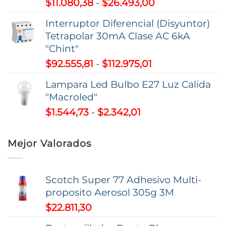
Rango
$
11.080,38
-
$
26.493,00
hasta
de
$195.263,51
Interruptor Diferencial (Disyuntor)
precios:
Tetrapolar 30mA Clase AC 6kA
desde
"Chint"
$11.080,38
Rango
$
92.555,81
-
$
112.975,01
hasta
de
$26.493,00
Lampara Led Bulbo E27 Luz Calida
precios:
"Macroled"
desde
Rango
$
1.544,73
-
$
2.342,01
$92.555,81
de
hasta
precios:
$112.975,01
Mejor Valorados
desde
$1.544,73
hasta
Scotch Super 77 Adhesivo Multi-
$2.342,01
proposito Aerosol 305g 3M
$
22.811,30