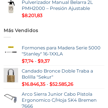
Pulverizador Manual Belarra 2L
PMH2000 – Presión Ajustable
$
8.201,83
Más Vendidos
Formones para Madera Serie 5000
"Stanley" 16-1XXLA
Rango
$
7,74
-
$
9,37
de
Candado Bronce Doble Traba a
precios:
Bolilla "Sekur"
desde
Rango
$
16.846,35
-
$
52.585,26
$7,74
de
hasta
Arco Sierra Junior Cabo Pistola
precios:
$9,37
Ergonomico C/Hoja SK4 Bremen
desde
7666
$16.846,35