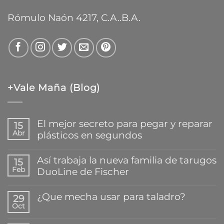
Rómulo Naón 4217, C.A..B.A.
+Vale Maña (Blog)
El mejor secreto para pegar y reparar
15
Abr
plásticos en segundos
No
hay
Así trabaja la nueva familia de tarugos
15
comentarios
Feb
DuoLine de Fischer
en
El
No
mejor
hay
¿Que mecha usar para taladro?
secreto
29
comentarios
para
Oct
en
No
pegar
Así
hay
y
trabaja