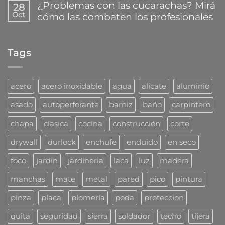
comentarios
reparar
¿Problemas con las cucarachas? Mirá
28
la
en
plásticos
Oct
cómo las combaten los profesionales
nueva
¿Que
en
familia
mecha
segundos
No
de
usar
hay
tarugos
para
comentarios
DuoLine
taladro?
Tags
en
de
¿Problemas
Fischer
con
las
cucarachas?
acero
acero inoxidable
agua
alicate
aluminio
Mirá
cómo
asado
autoperforante
barniz
baño
carpintero
las
combaten
chapa
clasica
cocina
construcción
corte
los
profesionales
drywall
durlock
enchufe
enduido
en seco
foco
jardin
jardineria
laca
luz
madera
manchas
mate
metal
pared
pico
pintura
pinza
placa
plomería
poda
proteccion
quita
seguridad
sierra
soldador
techo
tijera