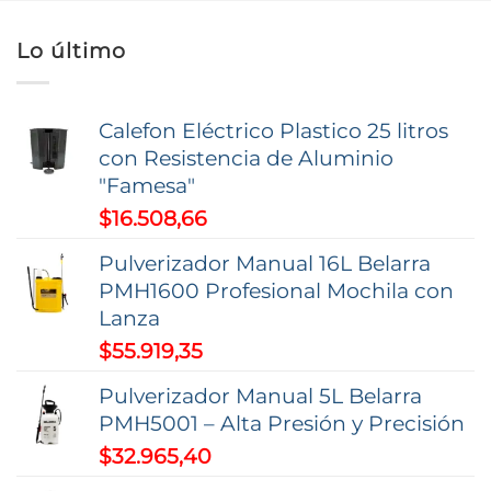
múltiples
múltiples
variantes.
variantes.
Lo último
Las
Las
opciones
opciones
Calefon Eléctrico Plastico 25 litros
se
se
con Resistencia de Aluminio
pueden
pueden
"Famesa"
elegir
elegir
$
16.508,66
en
en
la
la
Pulverizador Manual 16L Belarra
página
página
PMH1600 Profesional Mochila con
de
de
Lanza
producto
producto
$
55.919,35
Pulverizador Manual 5L Belarra
PMH5001 – Alta Presión y Precisión
$
32.965,40