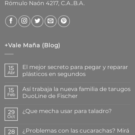
Rómulo Naón 4217, C.A..B.A.
+Vale Maña (Blog)
El mejor secreto para pegar y reparar
15
Abr
plásticos en segundos
No
hay
Así trabaja la nueva familia de tarugos
15
comentarios
Feb
DuoLine de Fischer
en
El
No
mejor
hay
¿Que mecha usar para taladro?
secreto
29
comentarios
para
Oct
en
No
pegar
Así
hay
y
trabaja
comentarios
reparar
¿Problemas con las cucarachas? Mirá
28
la
en
plásticos