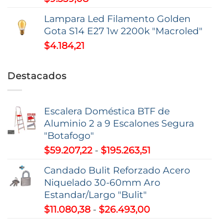
$52.585,26
Lampara Led Filamento Golden
Gota S14 E27 1w 2200k "Macroled"
$
4.184,21
Destacados
Escalera Doméstica BTF de
Aluminio 2 a 9 Escalones Segura
"Botafogo"
Rango
$
59.207,22
-
$
195.263,51
de
Candado Bulit Reforzado Acero
precios:
Niquelado 30-60mm Aro
desde
Estandar/Largo "Bulit"
$59.207,22
Rango
$
11.080,38
-
$
26.493,00
hasta