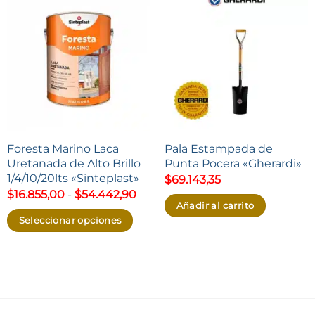
Foresta Marino Laca
Pala Estampada de
Uretanada de Alto Brillo
Punta Pocera «Gherardi»
1/4/10/20lts «Sinteplast»
$
69.143,35
Rango
$
16.855,00
-
$
54.442,90
de
Añadir al carrito
precios:
Seleccionar opciones
desde
$16.855,00
Este
hasta
producto
$54.442,90
tiene
múltiples
variantes.