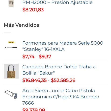
PMH2000 – Presión Ajustable
$
8.201,83
Más Vendidos
Formones para Madera Serie 5000
"Stanley" 16-1XXLA
Rango
$
7,74
-
$
9,37
de
Candado Bronce Doble Traba a
precios:
Bolilla "Sekur"
desde
Rango
$
16.846,35
-
$
52.585,26
$7,74
de
hasta
Arco Sierra Junior Cabo Pistola
precios:
$9,37
Ergonomico C/Hoja SK4 Bremen
desde
7666
$16.846,35
$
9.339,08
hasta