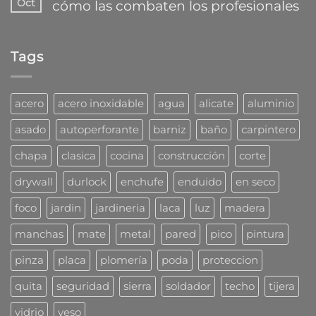
Oct
cómo las combaten los profesionales
nueva
¿Que
en
familia
mecha
segundos
No
de
usar
hay
tarugos
para
comentarios
DuoLine
taladro?
Tags
en
de
¿Problemas
Fischer
con
las
cucarachas?
acero
acero inoxidable
agua
alicate
aluminio
Mirá
cómo
asado
autoperforante
barniz
baño
carpintero
las
combaten
chapa
clasica
cocina
construcción
corte
los
profesionales
drywall
durlock
enchufe
enduido
en seco
foco
jardin
jardineria
laca
luz
madera
manchas
mate
metal
pared
pico
pintura
pinza
placa
plomería
poda
proteccion
quita
seguridad
sierra
soldador
techo
tijera
vidrio
yeso