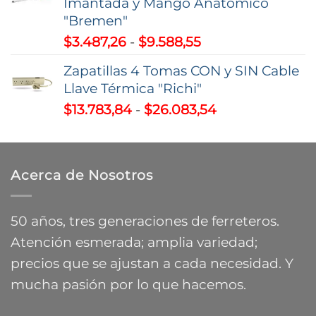
Imantada y Mango Anatómico
"Bremen"
Rango
$
3.487,26
-
$
9.588,55
de
Zapatillas 4 Tomas CON y SIN Cable
precios:
Llave Térmica "Richi"
desde
Rango
$
13.783,84
-
$
26.083,54
$3.487,26
de
hasta
precios:
$9.588,55
desde
Acerca de Nosotros
$13.783,84
hasta
$26.083,54
50 años, tres generaciones de ferreteros.
Atención esmerada; amplia variedad;
precios que se ajustan a cada necesidad. Y
mucha pasión por lo que hacemos.