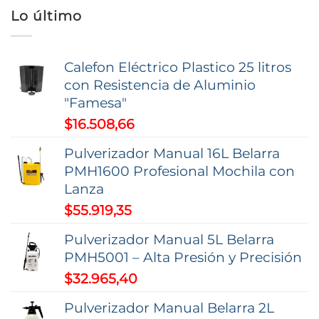
Lo último
Las
opciones
se
Calefon Eléctrico Plastico 25 litros
pueden
con Resistencia de Aluminio
elegir
"Famesa"
en
$
16.508,66
la
página
Pulverizador Manual 16L Belarra
de
PMH1600 Profesional Mochila con
producto
Lanza
$
55.919,35
Pulverizador Manual 5L Belarra
PMH5001 – Alta Presión y Precisión
$
32.965,40
Pulverizador Manual Belarra 2L