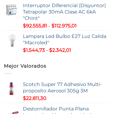
de
$195.263,51
Interruptor Diferencial (Disyuntor)
precios:
Tetrapolar 30mA Clase AC 6kA
desde
"Chint"
$11.080,38
Rango
$
92.555,81
-
$
112.975,01
hasta
de
$26.493,00
Lampara Led Bulbo E27 Luz Calida
precios:
"Macroled"
desde
Rango
$
1.544,73
-
$
2.342,01
$92.555,81
de
hasta
precios:
$112.975,01
Mejor Valorados
desde
$1.544,73
hasta
Scotch Super 77 Adhesivo Multi-
$2.342,01
proposito Aerosol 305g 3M
$
22.811,30
Destornillador Punta Plana