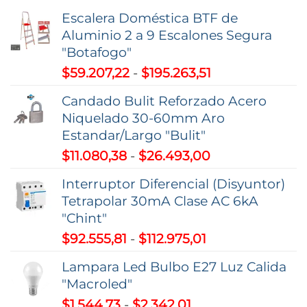
Escalera Doméstica BTF de
Aluminio 2 a 9 Escalones Segura
"Botafogo"
Rango
$
59.207,22
-
$
195.263,51
de
Candado Bulit Reforzado Acero
precios:
Niquelado 30-60mm Aro
desde
Estandar/Largo "Bulit"
$59.207,22
Rango
$
11.080,38
-
$
26.493,00
hasta
de
$195.263,51
Interruptor Diferencial (Disyuntor)
precios:
Tetrapolar 30mA Clase AC 6kA
desde
"Chint"
$11.080,38
Rango
$
92.555,81
-
$
112.975,01
hasta
de
$26.493,00
Lampara Led Bulbo E27 Luz Calida
precios:
"Macroled"
desde
Rango
$
1.544,73
-
$
2.342,01
$92.555,81