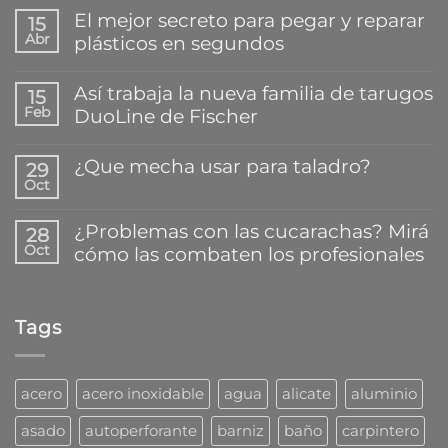
El mejor secreto para pegar y reparar
15
Abr
plásticos en segundos
No
hay
Así trabaja la nueva familia de tarugos
15
comentarios
Feb
DuoLine de Fischer
en
El
No
mejor
hay
¿Que mecha usar para taladro?
secreto
29
comentarios
para
Oct
en
No
pegar
Así
hay
y
trabaja
comentarios
reparar
¿Problemas con las cucarachas? Mirá
28
la
en
plásticos
Oct
cómo las combaten los profesionales
nueva
¿Que
en
familia
mecha
segundos
No
de
usar
hay
tarugos
para
comentarios
DuoLine
taladro?
Tags
en
de
¿Problemas
Fischer
con
las
cucarachas?
acero
acero inoxidable
agua
alicate
aluminio
Mirá
cómo
asado
autoperforante
barniz
baño
carpintero
las