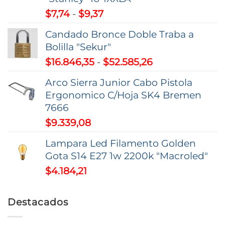
Rango
$
7,74
-
$
9,37
de
Candado Bronce Doble Traba a
precios:
Bolilla "Sekur"
desde
Rango
$
16.846,35
-
$
52.585,26
$7,74
de
hasta
Arco Sierra Junior Cabo Pistola
precios:
$9,37
Ergonomico C/Hoja SK4 Bremen
desde
7666
$16.846,35
$
9.339,08
hasta
$52.585,26
Lampara Led Filamento Golden
Gota S14 E27 1w 2200k "Macroled"
$
4.184,21
Destacados