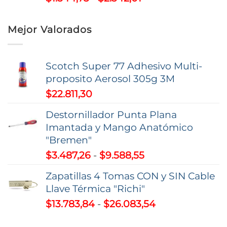
de
hasta
precios:
$112.975,01
Mejor Valorados
desde
$1.544,73
hasta
Scotch Super 77 Adhesivo Multi-
$2.342,01
proposito Aerosol 305g 3M
$
22.811,30
Destornillador Punta Plana
Imantada y Mango Anatómico
"Bremen"
Rango
$
3.487,26
-
$
9.588,55
de
Zapatillas 4 Tomas CON y SIN Cable
precios:
Llave Térmica "Richi"
desde
Rango
$
13.783,84
-
$
26.083,54
$3.487,26
de
hasta