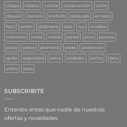
combaten
chapa
clasica
cocina
construcción
corte
los
profesionales
drywall
durlock
enchufe
enduido
en seco
foco
jardin
jardineria
laca
luz
madera
manchas
mate
metal
pared
pico
pintura
pinza
placa
plomería
poda
proteccion
quita
seguridad
sierra
soldador
techo
tijera
vidrio
yeso
SUBSCRIBITE
Enterate antes que nadie de nuestras
ofertas y novedades