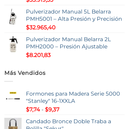
Pulverizador Manual 5L Belarra
PMH5001 – Alta Presión y Precisión
$
32.965,40
Pulverizador Manual Belarra 2L
PMH2000 – Presión Ajustable
$
8.201,83
Más Vendidos
Formones para Madera Serie 5000
"Stanley" 16-1XXLA
Rango
$
7,74
-
$
9,37
de
Candado Bronce Doble Traba a
precios:
Bolilla "Sekur"