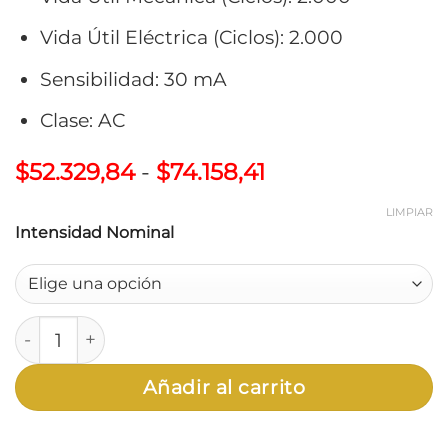
Vida Útil Eléctrica (Ciclos): 2.000
Sensibilidad: 30 mA
Clase: AC
Rango
$
52.329,84
-
$
74.158,41
de
precios:
LIMPIAR
Intensidad Nominal
desde
$52.329,84
hasta
$74.158,41
Interruptor Diferencial (Disyuntor) Bipolar 30mA C
Añadir al carrito