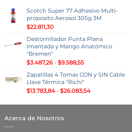
$1.544,73
hasta
Scotch Super 77 Adhesivo Multi-
$2.342,01
proposito Aerosol 305g 3M
$
22.811,30
Destornillador Punta Plana
Imantada y Mango Anatómico
"Bremen"
Rango
$
3.487,26
-
$
9.588,55
de
Zapatillas 4 Tomas CON y SIN Cable
precios:
Llave Térmica "Richi"
desde
Rango
$
13.783,84
-
$
26.083,54
$3.487,26
de
hasta
precios:
$9.588,55
desde
Acerca de Nosotros
$13.783,84
hasta