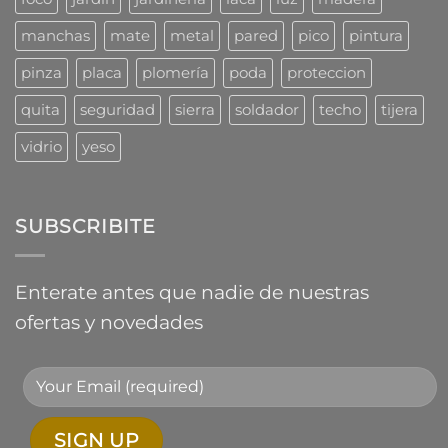
manchas
mate
metal
pared
pico
pintura
pinza
placa
plomería
poda
proteccion
quita
seguridad
sierra
soldador
techo
tijera
vidrio
yeso
SUBSCRIBITE
Enterate antes que nadie de nuestras
ofertas y novedades