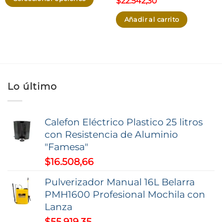
$
22.542,30
desde
$13.783,84
Este
hasta
Añadir al carrito
producto
$26.083,54
tiene
múltiples
variantes.
Las
Lo último
opciones
se
pueden
Calefon Eléctrico Plastico 25 litros
elegir
con Resistencia de Aluminio
en
"Famesa"
la
$
16.508,66
página
de
Pulverizador Manual 16L Belarra
producto
PMH1600 Profesional Mochila con
Lanza
$
55.919,35