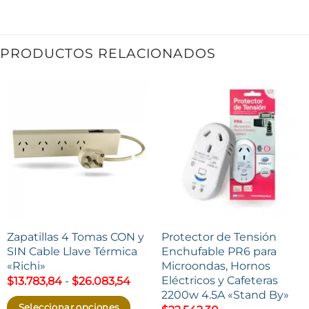
PRODUCTOS RELACIONADOS
Zapatillas 4 Tomas CON y
Protector de Tensión
SIN Cable Llave Térmica
Enchufable PR6 para
«Richi»
Microondas, Hornos
Eléctricos y Cafeteras
Rango
$
13.783,84
-
$
26.083,54
de
2200w 4.5A «Stand By»
precios:
Seleccionar opciones