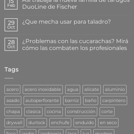
15
comentarios
Feb
DuoLine de Fischer
en
El
No
mejor
hay
¿Que mecha usar para taladro?
secreto
29
comentarios
para
Oct
en
No
pegar
Así
hay
y
trabaja
comentarios
reparar
¿Problemas con las cucarachas? Mirá
28
la
en
plásticos
Oct
cómo las combaten los profesionales
nueva
¿Que
en
familia
mecha
segundos
No
de
usar
hay
tarugos
para
comentarios
DuoLine
taladro?
Tags
en
de
¿Problemas
Fischer
con
las
cucarachas?
acero
acero inoxidable
agua
alicate
aluminio
Mirá
cómo
asado
autoperforante
barniz
baño
carpintero
las
combaten
chapa
clasica
cocina
construcción
corte
los
profesionales
drywall
durlock
enchufe
enduido
en seco
foco
jardin
jardineria
laca
luz
madera