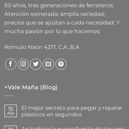
$26.083,54
50 años, tres generaciones de ferreteros.
Atención esmerada; amplia variedad;
precios que se ajustan a cada necesidad. Y
mucha pasión por lo que hacemos.
Rómulo Naón 4217, C.A..B.A.
+Vale Maña (Blog)
El mejor secreto para pegar y reparar
15
Abr
plásticos en segundos
No
hay
Así trabaja la nueva familia de tarugos