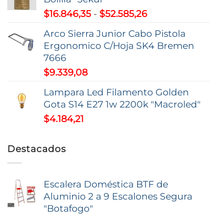
desde
Rango
$
16.846,35
-
$
52.585,26
$7,74
de
hasta
Arco Sierra Junior Cabo Pistola
precios:
$9,37
Ergonomico C/Hoja SK4 Bremen
desde
7666
$16.846,35
$
9.339,08
hasta
$52.585,26
Lampara Led Filamento Golden
Gota S14 E27 1w 2200k "Macroled"
$
4.184,21
Destacados
Escalera Doméstica BTF de
Aluminio 2 a 9 Escalones Segura
"Botafogo"