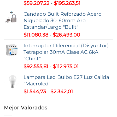
Rango
$
59.207,22
-
$
195.263,51
de
Candado Bulit Reforzado Acero
precios:
Niquelado 30-60mm Aro
desde
Estandar/Largo "Bulit"
$59.207,22
Rango
$
11.080,38
-
$
26.493,00
hasta
de
$195.263,51
Interruptor Diferencial (Disyuntor)
precios:
Tetrapolar 30mA Clase AC 6kA
desde
"Chint"
$11.080,38
Rango
$
92.555,81
-
$
112.975,01
hasta
de
$26.493,00
Lampara Led Bulbo E27 Luz Calida
precios:
"Macroled"
desde
Rango
$
1.544,73
-
$
2.342,01
$92.555,81
de
hasta
precios:
$112.975,01
Mejor Valorados
desde