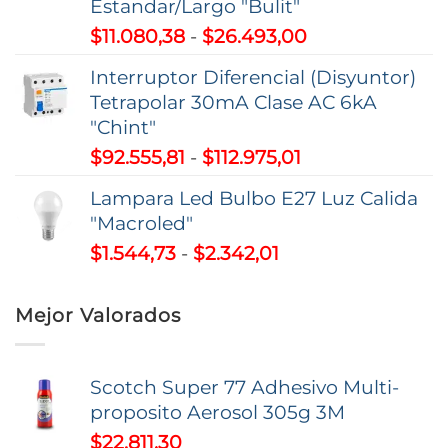
Estandar/Largo "Bulit"
$59.207,22
Rango
$
11.080,38
-
$
26.493,00
hasta
de
$195.263,51
Interruptor Diferencial (Disyuntor)
precios:
Tetrapolar 30mA Clase AC 6kA
desde
"Chint"
$11.080,38
Rango
$
92.555,81
-
$
112.975,01
hasta
de
$26.493,00
Lampara Led Bulbo E27 Luz Calida
precios:
"Macroled"
desde
Rango
$
1.544,73
-
$
2.342,01
$92.555,81
de
hasta
precios:
$112.975,01
Mejor Valorados
desde
$1.544,73
hasta
Scotch Super 77 Adhesivo Multi-
$2.342,01
proposito Aerosol 305g 3M
$
22.811,30