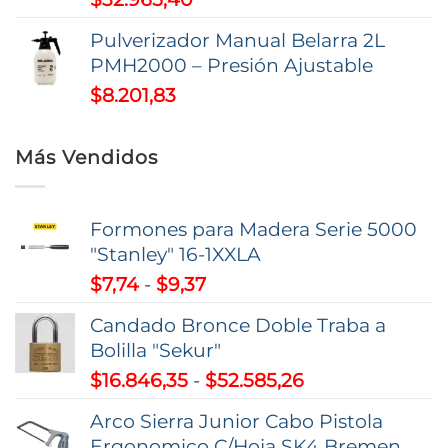
Pulverizador Manual Belarra 2L
PMH2000 – Presión Ajustable
$
8.201,83
Más Vendidos
Formones para Madera Serie 5000
"Stanley" 16-1XXLA
Rango
$
7,74
-
$
9,37
de
Candado Bronce Doble Traba a
precios:
Bolilla "Sekur"
desde
Rango
$
16.846,35
-
$
52.585,26
$7,74
de
hasta
Arco Sierra Junior Cabo Pistola
precios:
$9,37
Ergonomico C/Hoja SK4 Bremen