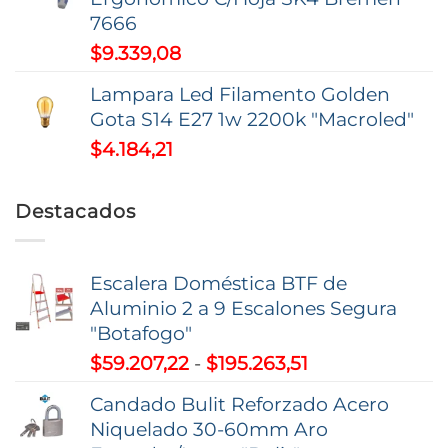
desde
7666
$16.846,35
$
9.339,08
hasta
$52.585,26
Lampara Led Filamento Golden
Gota S14 E27 1w 2200k "Macroled"
$
4.184,21
Destacados
Escalera Doméstica BTF de
Aluminio 2 a 9 Escalones Segura
"Botafogo"
Rango
$
59.207,22
-
$
195.263,51
de
Candado Bulit Reforzado Acero
precios:
Niquelado 30-60mm Aro
desde