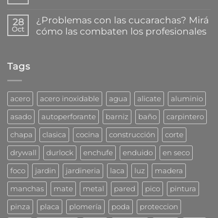
No
pegar
Así
hay
y
trabaja
comentarios
reparar
¿Problemas con las cucarachas? Mirá
28
la
en
plásticos
Oct
cómo las combaten los profesionales
nueva
¿Que
en
familia
mecha
segundos
No
de
usar
hay
tarugos
para
comentarios
DuoLine
taladro?
Tags
en
de
¿Problemas
Fischer
con
las
cucarachas?
acero
acero inoxidable
agua
alicate
aluminio
Mirá
cómo
asado
autoperforante
barniz
baño
carpintero
las
combaten
chapa
clasica
cocina
construcción
corte
los
profesionales
drywall
durlock
enchufe
enduido
en seco
foco
jardin
jardineria
laca
luz
madera
manchas
mate
metal
pared
pico
pintura
pinza
placa
plomería
poda
proteccion