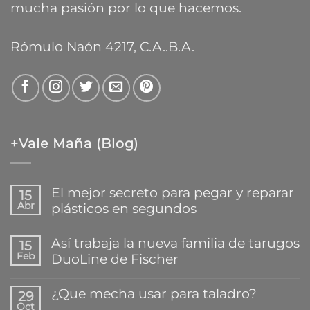
mucha pasión por lo que hacemos.
Rómulo Naón 4217, C.A..B.A.
+Vale Maña (Blog)
El mejor secreto para pegar y reparar
15
Abr
plásticos en segundos
No
hay
Así trabaja la nueva familia de tarugos
15
comentarios
Feb
DuoLine de Fischer
en
El
No
mejor
hay
¿Que mecha usar para taladro?
secreto
29
comentarios
para
Oct
en