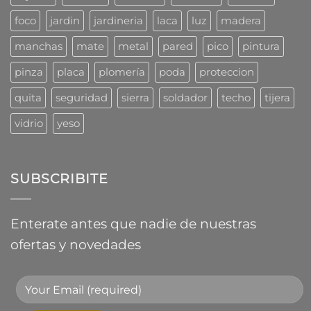
foco
jardin
jardineria
laca
luz
madera
manchas
mate
metal
pared
pico
pintura
pinza
placa
plomería
poda
proteccion
quita
seguridad
sierra
soldador
techo
tijera
vidrio
yeso
SUBSCRIBITE
Enterate antes que nadie de nuestras
ofertas y novedades