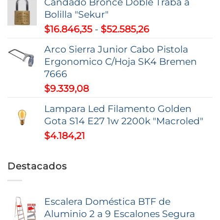
Candado Bronce Doble Traba a
precios:
Bolilla "Sekur"
desde
Rango
$
16.846,35
-
$
52.585,26
$7,74
de
hasta
Arco Sierra Junior Cabo Pistola
precios:
$9,37
Ergonomico C/Hoja SK4 Bremen
desde
7666
$16.846,35
$
9.339,08
hasta
$52.585,26
Lampara Led Filamento Golden
Gota S14 E27 1w 2200k "Macroled"
$
4.184,21
Destacados
Escalera Doméstica BTF de
Aluminio 2 a 9 Escalones Segura