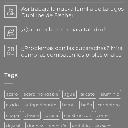
No
hay
Así trabaja la nueva familia de tarugos
15
comentarios
Feb
DuoLine de Fischer
en
El
No
mejor
hay
¿Que mecha usar para taladro?
secreto
29
comentarios
para
Oct
en
No
pegar
Así
hay
y
trabaja
comentarios
reparar
¿Problemas con las cucarachas? Mirá
28
la
en
plásticos
Oct
cómo las combaten los profesionales
nueva
¿Que
en
familia
mecha
segundos
No
de
usar
hay
tarugos
para
comentarios
DuoLine
taladro?
Tags
en
de
¿Problemas
Fischer
con
las
cucarachas?
acero
acero inoxidable
agua
alicate
aluminio
Mirá
cómo
asado
autoperforante
barniz
baño
carpintero
las
combaten
chapa
clasica
cocina
construcción
corte
los
profesionales
drywall
durlock
enchufe
enduido
en seco