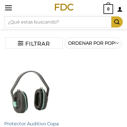
Saltar
FDC
0
al
Buscar
contenido
por:
FILTRAR
Protector Auditivo Copa