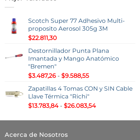
desde
$1.544,73
hasta
Scotch Super 77 Adhesivo Multi-
$2.342,01
proposito Aerosol 305g 3M
$
22.811,30
Destornillador Punta Plana
Imantada y Mango Anatómico
"Bremen"
Rango
$
3.487,26
-
$
9.588,55
de
Zapatillas 4 Tomas CON y SIN Cable
precios:
Llave Térmica "Richi"
desde
Rango
$
13.783,84
-
$
26.083,54
$3.487,26
de
hasta
precios:
$9.588,55
desde
Acerca de Nosotros
$13.783,84