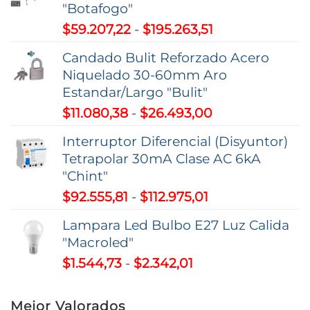
"Botafogo"
Rango
$
59.207,22
-
$
195.263,51
de
Candado Bulit Reforzado Acero
precios:
Niquelado 30-60mm Aro
desde
Estandar/Largo "Bulit"
$59.207,22
Rango
$
11.080,38
-
$
26.493,00
hasta
de
$195.263,51
Interruptor Diferencial (Disyuntor)
precios:
Tetrapolar 30mA Clase AC 6kA
desde
"Chint"
$11.080,38
Rango
$
92.555,81
-
$
112.975,01
hasta
de
$26.493,00
Lampara Led Bulbo E27 Luz Calida
precios:
"Macroled"
desde
Rango
$
1.544,73
-
$
2.342,01
$92.555,81
de
hasta
precios:
$112.975,01
Mejor Valorados