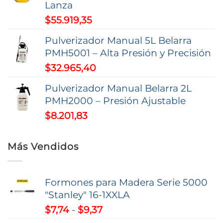
Lanza
producto
$
55.919,35
Pulverizador Manual 5L Belarra
PMH5001 – Alta Presión y Precisión
$
32.965,40
Pulverizador Manual Belarra 2L
PMH2000 – Presión Ajustable
$
8.201,83
Más Vendidos
Formones para Madera Serie 5000
"Stanley" 16-1XXLA
Rango
$
7,74
-
$
9,37
de