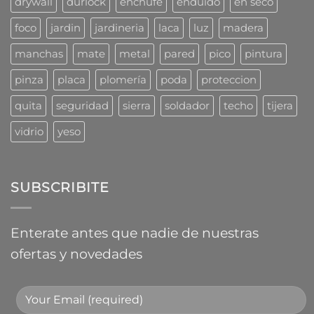
drywall
durlock
enchufe
enduido
en seco
foco
jardin
jardineria
laca
luz
madera
manchas
mate
metal
pared
pico
pintura
pinza
placa
plomería
poda
proteccion
quita
seguridad
sierra
soldador
techo
tijera
vidrio
yeso
SUBSCRIBITE
Enterate antes que nadie de nuestras
ofertas y novedades