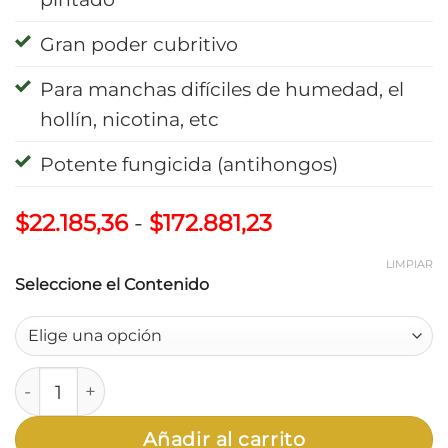
Gran poder cubritivo
Para manchas difíciles de humedad, el
hollín, nicotina, etc
Potente fungicida (antihongos)
Rango
$
22.185,36
-
$
172.881,23
de
precios:
LIMPIAR
Seleccione el Contenido
desde
$22.185,36
hasta
$172.881,23
Recublock 3 en 1 Latex Bloqueador Sellador Antiho
Añadir al carrito