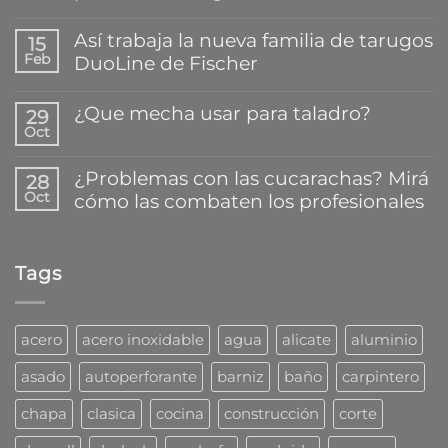
No
hay
Así trabaja la nueva familia de tarugos
15
comentarios
Feb
DuoLine de Fischer
en
El
No
mejor
hay
¿Que mecha usar para taladro?
secreto
29
comentarios
para
Oct
en
No
pegar
Así
hay
y
trabaja
comentarios
reparar
¿Problemas con las cucarachas? Mirá
28
la
en
plásticos
Oct
cómo las combaten los profesionales
nueva
¿Que
en
familia
mecha
segundos
No
de
usar
hay
tarugos
para
comentarios
DuoLine
taladro?
Tags
en
de
¿Problemas
Fischer
con
las
cucarachas?
acero
acero inoxidable
agua
alicate
aluminio
Mirá
cómo
asado
autoperforante
barniz
baño
carpintero
las
combaten
chapa
clasica
cocina
construcción
corte
los
profesionales