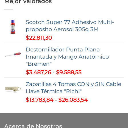
Mejor Valorados
desde
$1.544,73
hasta
Scotch Super 77 Adhesivo Multi-
$2.342,01
proposito Aerosol 305g 3M
$
22.811,30
Destornillador Punta Plana
Imantada y Mango Anatómico
"Bremen"
Rango
$
3.487,26
-
$
9.588,55
de
Zapatillas 4 Tomas CON y SIN Cable
precios:
Llave Térmica "Richi"
desde
Rango
$
13.783,84
-
$
26.083,54
$3.487,26
de
hasta
precios:
$9.588,55
desde
Acerca de Nosotros
$13.783,84