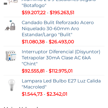
"Botafogo"
Rango
$
59.207,22
-
$
195.263,51
de
Candado Bulit Reforzado Acero
precios:
Niquelado 30-60mm Aro
desde
Estandar/Largo "Bulit"
$59.207,22
Rango
$
11.080,38
-
$
26.493,00
hasta
de
$195.263,51
Interruptor Diferencial (Disyuntor)
precios:
Tetrapolar 30mA Clase AC 6kA
desde
"Chint"
$11.080,38
Rango
$
92.555,81
-
$
112.975,01
hasta
de
$26.493,00
Lampara Led Bulbo E27 Luz Calida
precios:
"Macroled"
desde
Rango
$
1.544,73
-
$
2.342,01
$92.555,81
de
hasta
precios:
$112.975,01