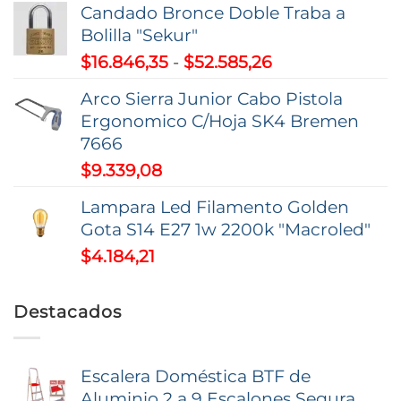
Candado Bronce Doble Traba a
precios:
Bolilla "Sekur"
desde
Rango
$
16.846,35
-
$
52.585,26
$7,74
de
hasta
Arco Sierra Junior Cabo Pistola
precios:
$9,37
Ergonomico C/Hoja SK4 Bremen
desde
7666
$16.846,35
$
9.339,08
hasta
$52.585,26
Lampara Led Filamento Golden
Gota S14 E27 1w 2200k "Macroled"
$
4.184,21
Destacados
Escalera Doméstica BTF de
Aluminio 2 a 9 Escalones Segura