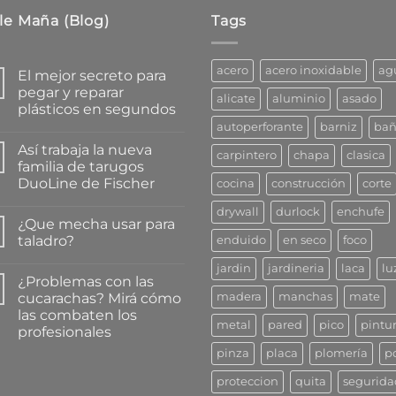
le Maña (Blog)
Tags
acero
acero inoxidable
ag
El mejor secreto para
pegar y reparar
alicate
aluminio
asado
plásticos en segundos
autoperforante
barniz
ba
No
hay
Así trabaja la nueva
comentarios
carpintero
chapa
clasica
en
familia de tarugos
El
DuoLine de Fischer
cocina
construcción
corte
mejor
secreto
No
para
drywall
durlock
enchufe
hay
pegar
¿Que mecha usar para
comentarios
y
en
taladro?
enduido
en seco
foco
reparar
Así
plásticos
trabaja
No
en
jardin
jardineria
laca
lu
la
hay
segundos
¿Problemas con las
nueva
comentarios
familia
en
cucarachas? Mirá cómo
madera
manchas
mate
de
¿Que
las combaten los
tarugos
mecha
metal
pared
pico
pintu
DuoLine
usar
profesionales
de
para
Fischer
taladro?
No
pinza
placa
plomería
p
hay
comentarios
proteccion
quita
segurida
en
¿Problemas