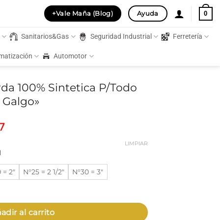
+Vale Maña (Blog)
Ayuda
0
s
Sanitarios&Gas
Seguridad Industrial
Ferretería
imatización
Automotor
rda 100% Sintetica P/Todo
l Galgo»
Rango
7
de
precios:
LIMPIAR
l
desde
$6.977,52
 = 2"
N°25 = 2 1/2"
N°30 = 3"
hasta
$18.239,97
tetica P/Todo Tipo de Pintura "El Galgo" cantidad
adir al carrito