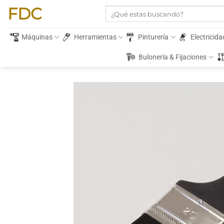
Saltar
FDC
Buscar
al
por:
contenido
Máquinas
Herramientas
Pinturería
Electricida
Bulonería & Fijaciones