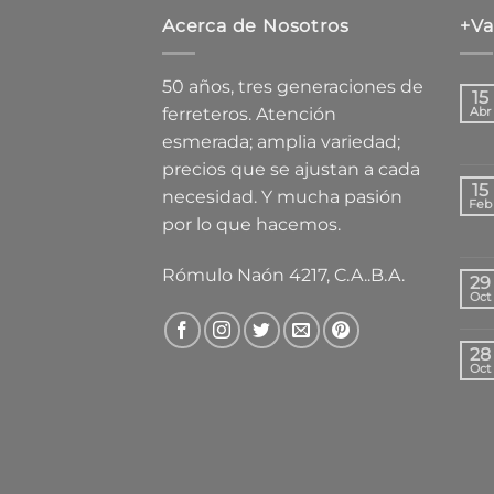
Acerca de Nosotros
+Va
50 años, tres generaciones de
15
ferreteros. Atención
Abr
esmerada; amplia variedad;
precios que se ajustan a cada
15
necesidad. Y mucha pasión
Feb
por lo que hacemos.
Rómulo Naón 4217, C.A..B.A.
29
Oct
28
Oct