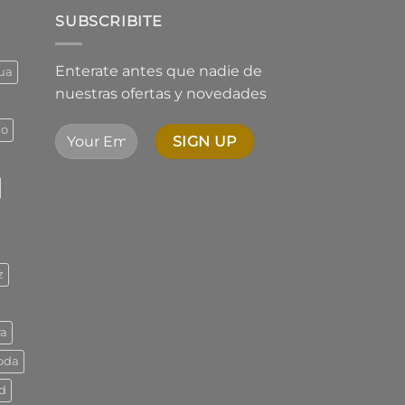
desde
$1.544,73
SUBSCRIBITE
hasta
$2.342,01
Enterate antes que nadie de
ua
nuestras ofertas y novedades
ño
z
ra
oda
d