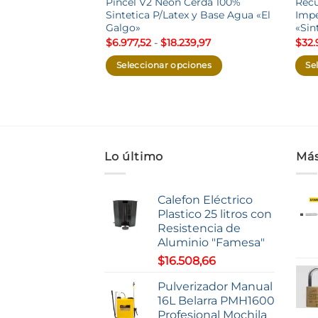
Pincel V2 Neon Cerda 100%
Recu
Sintetica P/Latex y Base Agua «El
Impe
Galgo»
«Sin
Rango
$
6.977,52
-
$
18.239,97
$
32.
de
precios:
Seleccionar opciones
Se
desde
$6.977,52
Este
Este
hasta
producto
prod
$18.239,97
tiene
tien
múltiples
múlt
variantes.
vari
Lo último
Más
Las
Las
opciones
opci
se
se
Calefon Eléctrico
pueden
pue
Plastico 25 litros con
Resistencia de
elegir
elegi
Aluminio "Famesa"
en
en
$
16.508,66
la
la
página
pági
Pulverizador Manual
de
de
16L Belarra PMH1600
producto
prod
Profesional Mochila