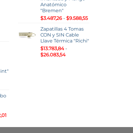
Anatómico
7,22
"Bremen"
Rango
$
3.487,26
-
$
9.588,55
63,51
de
Zapatillas 4 Tomas
precios:
CON y SIN Cable
o
desde
Llave Térmica "Richi"
$3.487,26
$
13.783,84
-
s:
hasta
Rango
$
26.083,54
e
$9.588,55
de
0,38
precios:
int"
desde
93,00
$13.783,84
hasta
$26.083,54
lbo
s:
5,81
Rango
,01
de
5,01
precios: