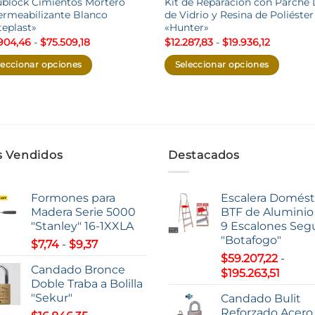
block Cimientos Mortero
Kit de Reparación con Parche 
rmeabilizante Blanco
de Vidrio y Resina de Poliéster
teplast»
«Hunter»
Rango
Rango
904,46
-
$
75.509,18
$
12.287,83
-
$
19.936,12
de
de
precios:
precios:
leccionar opciones
Seleccionar opciones
desde
desde
$32.904,46
$12.287,8
Este
hasta
hasta
ucto
producto
$75.509,18
$19.936,1
e
tiene
iples
múltiples
antes.
variantes.
 Vendidos
Destacados
Las
ones
opciones
se
Formones para
Escalera Domést
den
pueden
Madera Serie 5000
BTF de Aluminio 
"Stanley" 16-1XXLA
9 Escalones Seg
r
elegir
"Botafogo"
Rango
en
$
7,74
-
$
9,37
de
$
59.207,22
-
la
Candado Bronce
Rang
precios:
$
195.263,51
na
página
Doble Traba a Bolilla
de
desde
de
"Sekur"
Candado Bulit
precio
$7,74
ucto
producto
Reforzado Acero