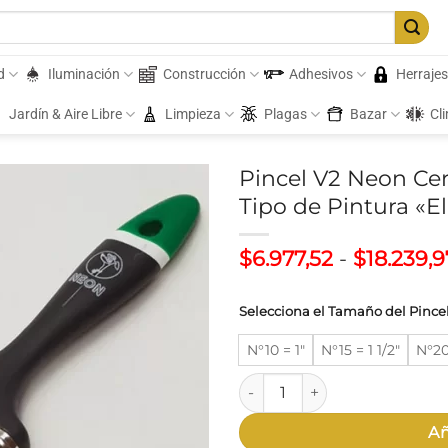
d
Iluminación
Construcción
Adhesivos
Herraje
Jardín & Aire Libre
Limpieza
Plagas
Bazar
Cl
Pincel V2 Neon Ce
Tipo de Pintura «E
$
6.977,52
-
$
18.239,9
Selecciona el Tamaño del Pince
N°10 = 1"
N°15 = 1 1/2"
N°20
Pincel V2 Neon Cerda 100% Sin
Añ