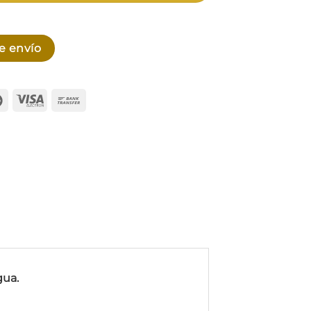
e envío
can
Maestro
Visa
Bank
ss
Electron
Transfer
gua.