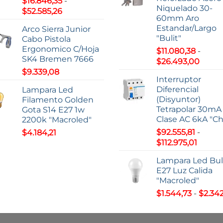
$
16.846,35
-
desde
hasta
Niquelado 30-
Rango
$
52.585,26
$59.20
$9,37
60mm Aro
de
hasta
Estandar/Largo
Arco Sierra Junior
precios:
$195.2
"Bulit"
Cabo Pistola
desde
Ergonomico C/Hoja
$
11.080,38
-
$16.846,35
SK4 Bremen 7666
Rang
$
26.493,00
hasta
de
$
9.339,08
$52.585,26
Interruptor
precio
Diferencial
Lampara Led
desd
(Disyuntor)
Filamento Golden
$11.08
Tetrapolar 30mA
Gota S14 E27 1w
hasta
Clase AC 6kA "Ch
2200k "Macroled"
$26.4
$
92.555,81
-
$
4.184,21
Rango
$
112.975,01
de
Lampara Led Bu
precio
E27 Luz Calida
desde
"Macroled"
$92.55
$
1.544,73
-
$
2.342
hasta
$112.97