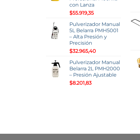
con Lanza
$
55.919,35
Pulverizador Manual
5L Belarra PMH5001
– Alta Presión y
Precisión
$
32.965,40
Pulverizador Manual
Belarra 2L PMH2000
– Presión Ajustable
$
8.201,83