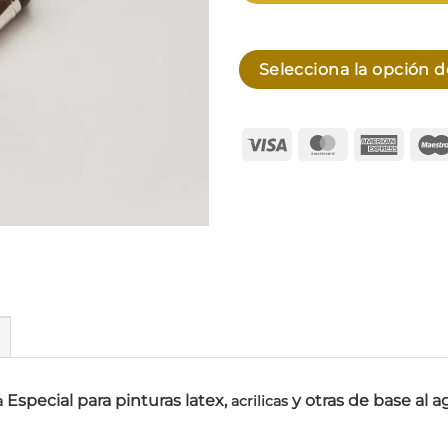
Selecciona la opción d
Visa
MasterCard
Ameri
Expre
Especial para pinturas latex,
y otras de base al a
a
acrilicas