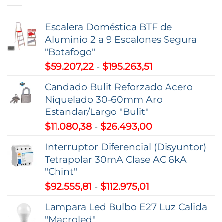
Escalera Doméstica BTF de
Aluminio 2 a 9 Escalones Segura
"Botafogo"
Rango
$
59.207,22
-
$
195.263,51
de
Candado Bulit Reforzado Acero
precios:
Niquelado 30-60mm Aro
desde
Estandar/Largo "Bulit"
$59.207,22
Rango
$
11.080,38
-
$
26.493,00
hasta
de
$195.263,51
Interruptor Diferencial (Disyuntor)
precios:
Tetrapolar 30mA Clase AC 6kA
desde
"Chint"
$11.080,38
Rango
$
92.555,81
-
$
112.975,01
hasta
de
$26.493,00
Lampara Led Bulbo E27 Luz Calida
precios:
"Macroled"