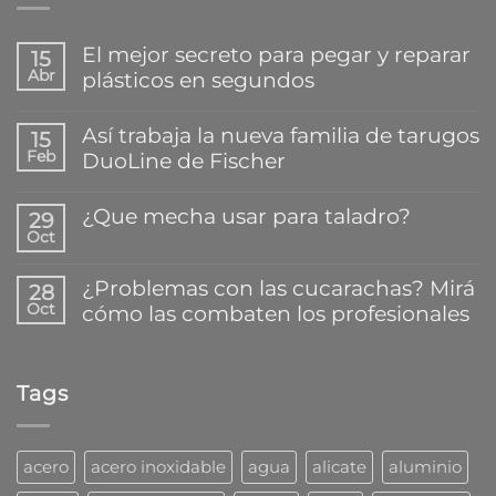
El mejor secreto para pegar y reparar
15
Abr
plásticos en segundos
No
hay
Así trabaja la nueva familia de tarugos
15
comentarios
Feb
DuoLine de Fischer
en
El
No
mejor
hay
¿Que mecha usar para taladro?
secreto
29
comentarios
para
Oct
en
No
pegar
Así
hay
y
trabaja
comentarios
reparar
¿Problemas con las cucarachas? Mirá
28
la
en
plásticos
Oct
cómo las combaten los profesionales
nueva
¿Que
en
familia
mecha
segundos
No
de
usar
hay
tarugos
para
comentarios
DuoLine
taladro?
Tags
en
de
¿Problemas
Fischer
con
las
cucarachas?
acero
acero inoxidable
agua
alicate
aluminio
Mirá