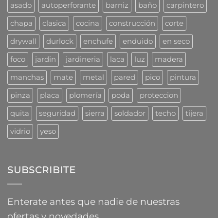
cómo
asado
autoperforante
barniz
baño
carpintero
las
combaten
chapa
clasica
cocina
construcción
corte
los
profesionales
drywall
durlock
enchufe
enduido
en seco
foco
jardin
jardineria
laca
luz
madera
manchas
mate
metal
pared
pico
pintura
pinza
placa
plomería
poda
proteccion
quita
seguridad
sierra
soldador
techo
tijera
vidrio
yeso
SUBSCRIBITE
Enterate antes que nadie de nuestras
ofertas y novedades