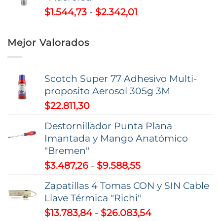
desde
Rango
$
1.544,73
-
$
2.342,01
$92.555,81
de
hasta
precios:
$112.975,01
Mejor Valorados
desde
$1.544,73
hasta
Scotch Super 77 Adhesivo Multi-
$2.342,01
proposito Aerosol 305g 3M
$
22.811,30
Destornillador Punta Plana
Imantada y Mango Anatómico
"Bremen"
Rango
$
3.487,26
-
$
9.588,55
de
Zapatillas 4 Tomas CON y SIN Cable
precios:
Llave Térmica "Richi"
desde
Rango
$
13.783,84
-
$
26.083,54
$3.487,26