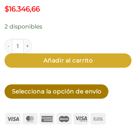
$
16.346,66
2 disponibles
Cutter Retráctil de Acero Inoxidable con Hoja Chic
Añadir al carrito
Selecciona la opción de envío
Visa
MasterCard
American
Maestro
Visa
Bank
Express
Electron
Transfer