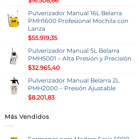
$
16.508,66
la
la
página
página
Pulverizador Manual 16L Belarra
de
de
PMH1600 Profesional Mochila con
producto
producto
Lanza
$
55.919,35
Pulverizador Manual 5L Belarra
PMH5001 – Alta Presión y Precisión
$
32.965,40
Pulverizador Manual Belarra 2L
PMH2000 – Presión Ajustable
$
8.201,83
Más Vendidos