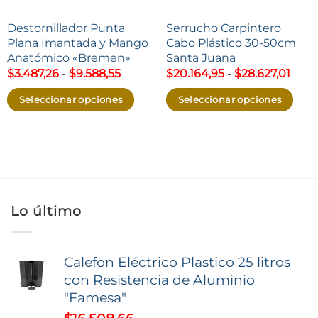
Destornillador Punta
Serrucho Carpintero
Plana Imantada y Mango
Cabo Plástico 30-50cm
Anatómico «Bremen»
Santa Juana
Rango
Ran
$
3.487,26
-
$
9.588,55
$
20.164,95
-
$
28.627,01
de
de
precios:
preci
Seleccionar opciones
Seleccionar opciones
desde
desd
$3.487,26
$20.
Este
Este
hasta
hast
producto
producto
$9.588,55
$28.6
tiene
tiene
múltiples
múltiples
variantes.
variantes.
Lo último
Las
Las
opciones
opciones
se
se
Calefon Eléctrico Plastico 25 litros
pueden
pueden
con Resistencia de Aluminio
elegir
elegir
"Famesa"
en
en