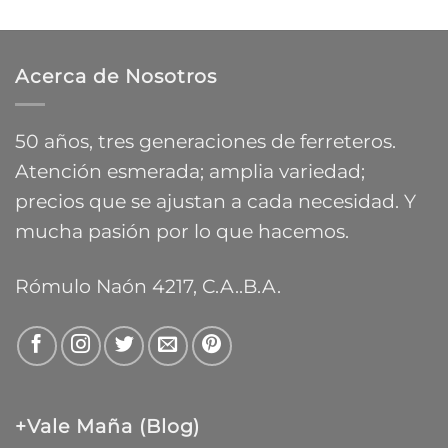
de
hasta
precios:
$9.588,55
desde
Acerca de Nosotros
$13.783,84
hasta
$26.083,54
50 años, tres generaciones de ferreteros.
Atención esmerada; amplia variedad;
precios que se ajustan a cada necesidad. Y
mucha pasión por lo que hacemos.
Rómulo Naón 4217, C.A..B.A.
+Vale Maña (Blog)