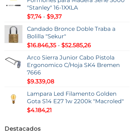
Formones para Madera Serie 5000
"Stanley" 16-1XXLA
Rango
$
7,74
-
$
9,37
de
Candado Bronce Doble Traba a
precios:
Bolilla "Sekur"
desde
Rango
$
16.846,35
-
$
52.585,26
$7,74
de
hasta
Arco Sierra Junior Cabo Pistola
precios:
$9,37
Ergonomico C/Hoja SK4 Bremen
desde
7666
$16.846,35
$
9.339,08
hasta
$52.585,26
Lampara Led Filamento Golden
Gota S14 E27 1w 2200k "Macroled"
$
4.184,21
Destacados