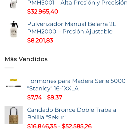
PMH5001 – Alta Presión y Precisión
$
32.965,40
Pulverizador Manual Belarra 2L
PMH2000 – Presión Ajustable
$
8.201,83
Más Vendidos
Formones para Madera Serie 5000
"Stanley" 16-1XXLA
Rango
$
7,74
-
$
9,37
de
Candado Bronce Doble Traba a
precios:
Bolilla "Sekur"
desde
Rango
$
16.846,35
-
$
52.585,26
$7,74
de
hasta