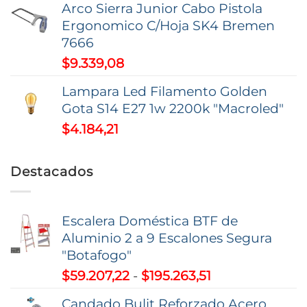
Arco Sierra Junior Cabo Pistola
precios:
$9,37
Ergonomico C/Hoja SK4 Bremen
desde
7666
$16.846,35
$
9.339,08
hasta
$52.585,26
Lampara Led Filamento Golden
Gota S14 E27 1w 2200k "Macroled"
$
4.184,21
Destacados
Escalera Doméstica BTF de
Aluminio 2 a 9 Escalones Segura
"Botafogo"
Rango
$
59.207,22
-
$
195.263,51
de
Candado Bulit Reforzado Acero