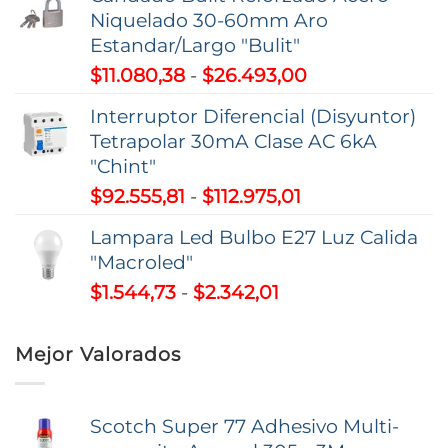
precios:
Niquelado 30-60mm Aro
desde
Estandar/Largo "Bulit"
$59.207,22
Rango
$
11.080,38
-
$
26.493,00
hasta
de
$195.263,51
Interruptor Diferencial (Disyuntor)
precios:
Tetrapolar 30mA Clase AC 6kA
desde
"Chint"
$11.080,38
Rango
$
92.555,81
-
$
112.975,01
hasta
de
$26.493,00
Lampara Led Bulbo E27 Luz Calida
precios:
"Macroled"
desde
Rango
$
1.544,73
-
$
2.342,01
$92.555,81
de
hasta
precios:
$112.975,01
Mejor Valorados
desde
$1.544,73
hasta
Scotch Super 77 Adhesivo Multi-
$2.342,01