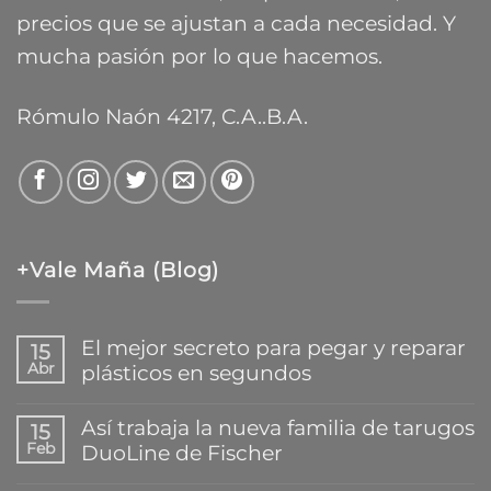
precios que se ajustan a cada necesidad. Y
mucha pasión por lo que hacemos.
Rómulo Naón 4217, C.A..B.A.
+Vale Maña (Blog)
El mejor secreto para pegar y reparar
15
Abr
plásticos en segundos
No
hay
Así trabaja la nueva familia de tarugos
15
comentarios
Feb
DuoLine de Fischer
en
El
No
mejor