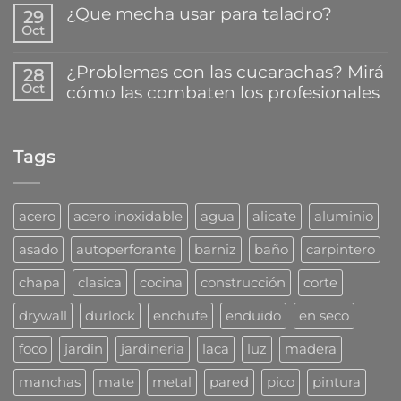
hay
¿Que mecha usar para taladro?
secreto
29
comentarios
para
Oct
en
No
pegar
Así
hay
y
trabaja
comentarios
reparar
¿Problemas con las cucarachas? Mirá
28
la
en
plásticos
Oct
cómo las combaten los profesionales
nueva
¿Que
en
familia
mecha
segundos
No
de
usar
hay
tarugos
para
comentarios
DuoLine
taladro?
Tags
en
de
¿Problemas
Fischer
con
las
cucarachas?
acero
acero inoxidable
agua
alicate
aluminio
Mirá
cómo
asado
autoperforante
barniz
baño
carpintero
las
combaten
chapa
clasica
cocina
construcción
corte
los
profesionales
drywall
durlock
enchufe
enduido
en seco
foco
jardin
jardineria
laca
luz
madera
manchas
mate
metal
pared
pico
pintura